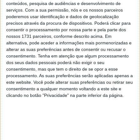
em testes e em breve deverá ser uma realidade
conteúdos, pesquisa de audiências e desenvolvimento de
serviços.
Com a sua permissão, nós e os nossos parceiros
alargada a todos o que compraram este módulo.
poderemos usar identificação e dados de geolocalização
precisos através da procura de dispositivos. Poderá clicar para
Com alguns problemas já identificados e a ser
consentir o processamento por nossa parte e pela parte dos
avaliados pelas autoridades competentes, há já
nossos 1731 parceiros, conforme descrito acima. Em
mudanças feitas. Do que Elon Musk revelou, o acesso
alternativa, pode aceder a informações mais pormenorizadas e
à versão beta do Full Self-Driving vai ser limitado
alterar as suas preferências antes de consentir ou recusar o
apenas aos bons condutores.
consentimento.
Tenha em atenção que algum processamento
dos seus dados pessoais poderá não exigir o seu
consentimento, mas que tem o direito de se opor a esse
processamento. As suas preferências serão aplicadas apenas a
este website. Você pode alterar suas preferências ou retirar seu
consentimento a qualquer momento voltando a este site e
clicando no botão "Privacidade" na parte inferior da página.