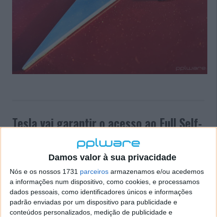
Tesla vai garantir o acesso ao Full Self-
Driving Beta apenas aos bons
condutores
Damos valor à sua privacidade
Nós e os nossos 1731
parceiros
armazenamos e/ou acedemos
20 SET 2021
·
MOTORES/ENERGIA
7 COMENTÁRIOS
a informações num dispositivo, como cookies, e processamos
A Tesla tem o seu Full Self-Driving em testes, para
dados pessoais, como identificadores únicos e informações
criar um sistema de condução completamente
padrão enviadas por um dispositivo para publicidade e
autónomo e sem depender do utilizador. Este está
conteúdos personalizados, medição de publicidade e