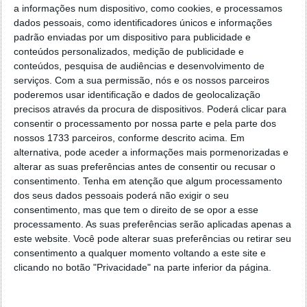
Bernardino custou 900 mil dólares
a informações num dispositivo, como cookies, e processamos
dados pessoais, como identificadores únicos e informações
padrão enviadas por um dispositivo para publicidade e
09 MAI 2017
·
APPLE
30 COMENTÁRIOS
conteúdos personalizados, medição de publicidade e
O confronto que colocou frente a frente a Apple e o
conteúdos, pesquisa de audiências e desenvolvimento de
FBI deixou marcas profundas na forma como as
serviços.
Com a sua permissão, nós e os nossos parceiros
empresas devem defender a informação dos seus
poderemos usar identificação e dados de geolocalização
precisos através da procura de dispositivos. Poderá clicar para
utilizadores e como estas devem fazer frente à
consentir o processamento por nossa parte e pela parte dos
vontade dos governos.
nossos 1733 parceiros, conforme descrito acima. Em
alternativa, pode aceder a informações mais pormenorizadas e
Este problema acabou por ser resolvido pelo FBI,
alterar as suas preferências antes de consentir ou recusar o
através do recurso a uma empresa, não se sabendo
consentimento.
Tenha em atenção que algum processamento
na altura o valor pago. Essa quantia foi agora
dos seus dados pessoais poderá não exigir o seu
revelada e, do que foi dito, terá sido de 900 mil
consentimento, mas que tem o direito de se opor a esse
dólares.
processamento. As suas preferências serão aplicadas apenas a
este website. Você pode alterar suas preferências ou retirar seu
consentimento a qualquer momento voltando a este site e
clicando no botão "Privacidade" na parte inferior da página.