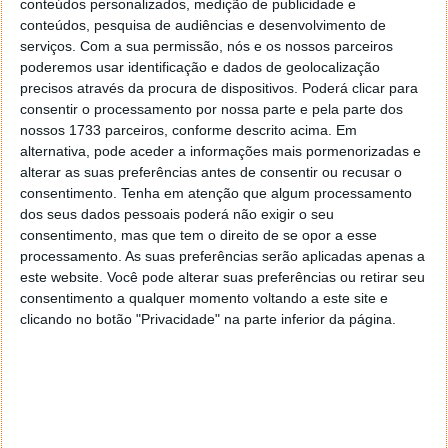
conteúdos personalizados, medição de publicidade e
conteúdos, pesquisa de audiências e desenvolvimento de
serviços.
Com a sua permissão, nós e os nossos parceiros
poderemos usar identificação e dados de geolocalização
precisos através da procura de dispositivos. Poderá clicar para
consentir o processamento por nossa parte e pela parte dos
Sabia que pode receber 435 euros do
nossos 1733 parceiros, conforme descrito acima. Em
salário mínimo em dinheiro?
alternativa, pode aceder a informações mais pormenorizadas e
alterar as suas preferências antes de consentir ou recusar o
consentimento.
Tenha em atenção que algum processamento
22 ABR 2025
·
NOTÍCIAS
5 COMENTÁRIOS
dos seus dados pessoais poderá não exigir o seu
consentimento, mas que tem o direito de se opor a esse
Em Portugal, existe uma legislação que permite que
processamento. As suas preferências serão aplicadas apenas a
apenas uma parte do salário mínimo nacional (SMN)
este website. Você pode alterar suas preferências ou retirar seu
seja paga em dinheiro. O restante valor pode ser
consentimento a qualquer momento voltando a este site e
pago de outro modo.
clicando no botão "Privacidade" na parte inferior da página.