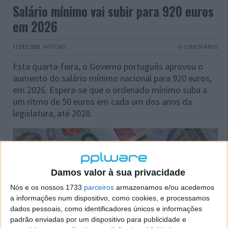
Salário mínimo vai subir para 920 euros
em 2026
17 DEZ 2025
·
NOTÍCIAS
61 COMENTÁRIOS
Esta quarta-feira, o Governo português aprovou o
aumento do salário mínimo nacional para 920 euros,
em 2026. Espera-se que o ordenado mínimo suba a
um ritmo de 50 euros em cada um dos anos da
legislatura, até 2028.
Damos valor à sua privacidade
Nós e os nossos 1733
parceiros
armazenamos e/ou acedemos
a informações num dispositivo, como cookies, e processamos
dados pessoais, como identificadores únicos e informações
padrão enviadas por um dispositivo para publicidade e