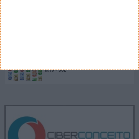
Nano Banana 2 chegou ao Google Earth para criar
imagens realistas com IA
Google Pixel 11 Pro - The Next Obvious
Move
Propostas de novo design para as notas
euro - BCE