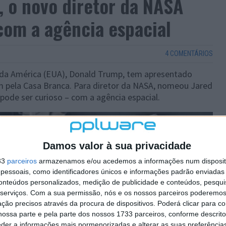
 o novo diretor da NASA
com a agência espacial
4 COMENTÁRIOS
 da América (EUA), Donald Trump, tem apresentado
m pela Casa Branca. Para diretor da NASA, nomeou Jared
ode ser curioso – com a agência espacial.
Damos valor à sua privacidade
33
parceiros
armazenamos e/ou acedemos a informações num dispositi
essoais, como identificadores únicos e informações padrão enviadas 
conteúdos personalizados, medição de publicidade e conteúdos, pesqui
serviços.
Com a sua permissão, nós e os nossos parceiros poderemos 
ção precisos através da procura de dispositivos. Poderá clicar para co
ossa parte e pela parte dos nossos 1733 parceiros, conforme descrit
eder a informações mais pormenorizadas e alterar as suas preferência