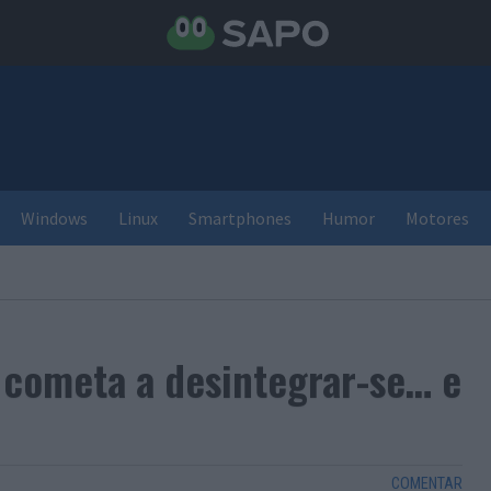
Windows
Linux
Smartphones
Humor
Motores
cometa a desintegrar-se… e
COMENTAR