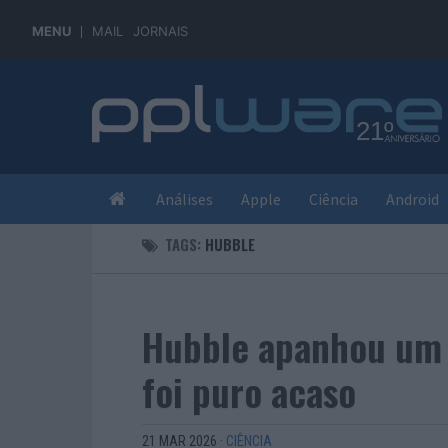
MENU
MAIL
JORNAIS
Análises
Apple
Ciência
Android
TAGS:
HUBBLE
Hubble apanhou um 
foi puro acaso
21 MAR 2026
·
CIÊNCIA