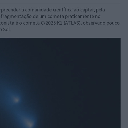
rpreender a comunidade científica ao captar, pela
, a fragmentação de um cometa praticamente no
onista é o cometa C/2025 K1 (ATLAS), observado pouco
 Sol.