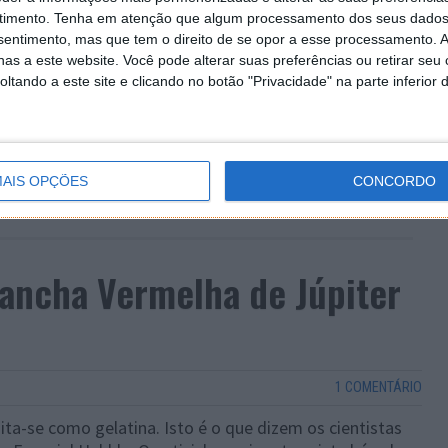
timento.
Tenha em atenção que algum processamento dos seus dados
nsentimento, mas que tem o direito de se opor a esse processamento. A
as a este website. Você pode alterar suas preferências ou retirar seu
tando a este site e clicando no botão "Privacidade" na parte inferior 
AIS OPÇÕES
CONCORDO
ancha Vermelha de Júpiter
1 COMENTÁRIO
ta-se como gelatina. Isto é o que dizem os cientistas