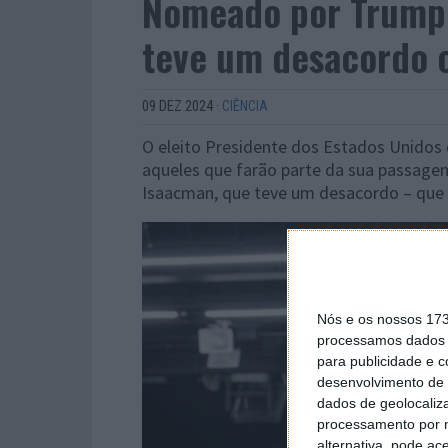
Nomeado por Trump,
teve um desacordo 
09 DEZ 2024
·
CIÊNCIA
O eleito Presidente dos Estados Unidos
aqueles que farão parte da sua passage
Isaacman, que teve um desacordo – que p
Nós e os nossos 17
processamos dados p
para publicidade e 
desenvolvimento de 
dados de geolocaliza
processamento por n
alternativa, pode ac