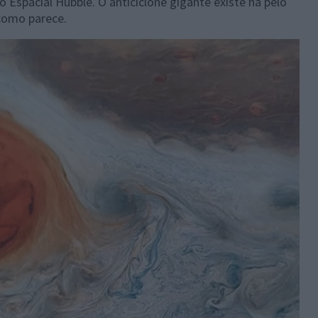
 Espacial Hubble. O anticiclone gigante existe há pelo
como parece.