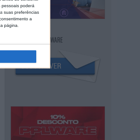
 pessoais poderá
s suas preferências
 consentimento a
da página.
NEWSLETTER PPLWARE