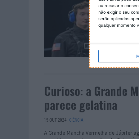
ou recusar o consen
não exigir o seu co
serão aplicadas apen
qualquer momento vol
M
Curioso: a Grande M
parece gelatina
15 OUT 2024
·
CIÊNCIA
A Grande Mancha Vermelha de Júpiter agi