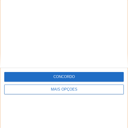
03 ABR 2013
·
CINEMA
1 COMENTÁRIO
CONCORDO
Nesta semana cinematográfica, o destaque vai para
MAIS OPÇÕES
a estreia do filme “Conspiração Explosiva“,um
thriller britânico onde James McAvoy dá vida...
Save to Google Drive – A extensão