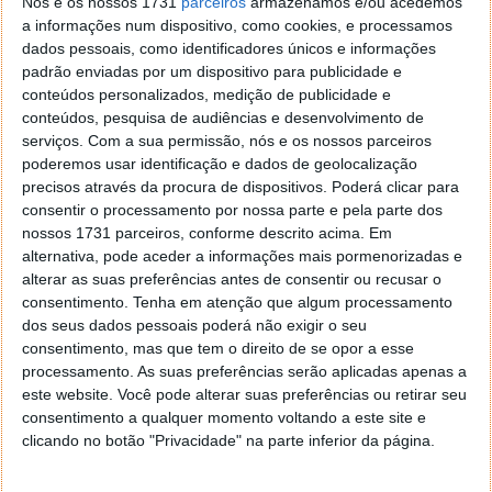
Nós e os nossos 1731
parceiros
armazenamos e/ou acedemos
31 OUT 2020
·
HIGH TECH
11 COMENTÁRIOS
a informações num dispositivo, como cookies, e processamos
Estamos a viver uma pandemia e a habituar-nos cada
dados pessoais, como identificadores únicos e informações
padrão enviadas por um dispositivo para publicidade e
vez mais à presença da COVID-19, que ainda não
conteúdos personalizados, medição de publicidade e
conhecemos totalmente. Como é óbvio, vão
conteúdos, pesquisa de audiências e desenvolvimento de
surgindo, de vários centros de investigação, possíveis
serviços.
Com a sua permissão, nós e os nossos parceiros
soluções, tratamentos ou formas de a detetar.
poderemos usar identificação e dados de geolocalização
precisos através da procura de dispositivos. Poderá clicar para
Depois de uma tentativa de
app
, o MIT desenvolveu
consentir o processamento por nossa parte e pela parte dos
um sistema de IA que consegue detetar casos
nossos 1731 parceiros, conforme descrito acima. Em
assintomáticos da COVID-19 através de uma
alternativa, pode aceder a informações mais pormenorizadas e
gravação, por telefone, da tosse do paciente.
alterar as suas preferências antes de consentir ou recusar o
consentimento.
Tenha em atenção que algum processamento
dos seus dados pessoais poderá não exigir o seu
consentimento, mas que tem o direito de se opor a esse
processamento. As suas preferências serão aplicadas apenas a
este website. Você pode alterar suas preferências ou retirar seu
consentimento a qualquer momento voltando a este site e
clicando no botão "Privacidade" na parte inferior da página.