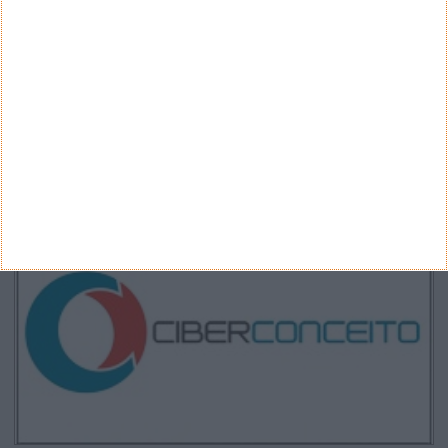
Google Pixel 11 Pro - The Next Obvious
Move
Propostas de novo design para as notas
euro - BCE