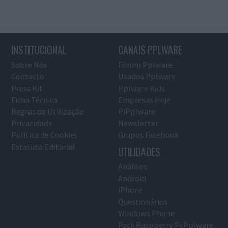
INSTITUCIONAL
CANAIS PPLWARE
Sobre Nós
Fórum Pplware
Contacto
Usados Pplware
Press Kit
Pplware Kids
Ficha Técnica
Empresas Hoje
Regras de Utilização
PiPplware
Privacidade
Newsletter
Política de Cookies
Grupos Facebook
Estatuto Editorial
UTILIDADES
Análises
Android
iPhone
Questionários
Windows Phone
Pack Raspberry Pi Pplware