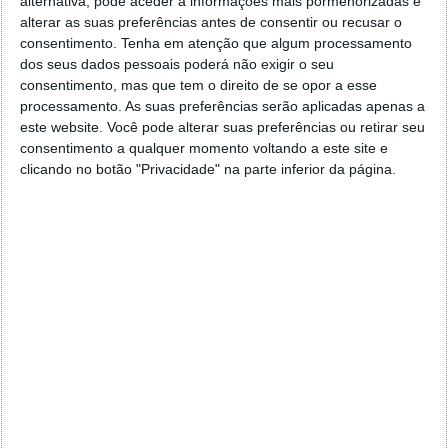
alternativa, pode aceder a informações mais pormenorizadas e
alterar as suas preferências antes de consentir ou recusar o
consentimento.
Tenha em atenção que algum processamento
EA SPORTS revela Modo Carreira
dos seus dados pessoais poderá não exigir o seu
consentimento, mas que tem o direito de se opor a esse
renovado de F1 25
processamento. As suas preferências serão aplicadas apenas a
este website. Você pode alterar suas preferências ou retirar seu
17 ABR 2025
·
JOGOS
1 COMENTÁRIO
consentimento a qualquer momento voltando a este site e
clicando no botão "Privacidade" na parte inferior da página.
F1 25 da Electronic Arts ainda se encontra um pouco
longe do seu lançamento mas, as novidades
começaram já a jorrar. E é precisamente uma das
mais importantes que vos trazemos hoje: My Team
2.0