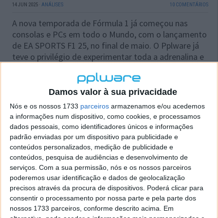
14 JUN 2025
·
ANÁLISES
10 COMENTÁRIOS
A nova temporada de Fórmula 1 já começou nas
consolas e PCs em todo o Mundo, com o lançamento
de EA SPORTS F1 25, no final de maio. O Pplware já
teve o privilégio de experimentar toda a adrenalina e
emoção que o jogo oficial da FIA Formula One World
Championship traz e….
Damos valor à sua privacidade
Nós e os nossos 1733
parceiros
armazenamos e/ou acedemos
a informações num dispositivo, como cookies, e processamos
dados pessoais, como identificadores únicos e informações
padrão enviadas por um dispositivo para publicidade e
conteúdos personalizados, medição de publicidade e
conteúdos, pesquisa de audiências e desenvolvimento de
serviços.
Com a sua permissão, nós e os nossos parceiros
poderemos usar identificação e dados de geolocalização
precisos através da procura de dispositivos. Poderá clicar para
consentir o processamento por nossa parte e pela parte dos
nossos 1733 parceiros, conforme descrito acima. Em