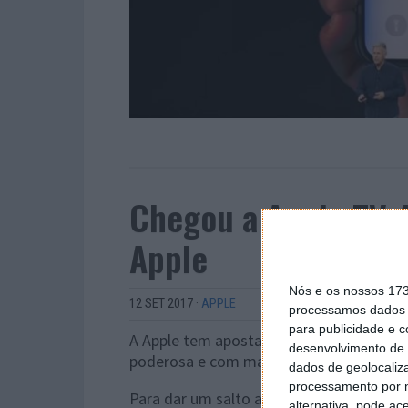
Chegou a Apple TV 4
Apple
Nós e os nossos 17
12 SET 2017
·
APPLE
processamos dados p
para publicidade e 
A Apple tem apostado nos últimos anos a
desenvolvimento de 
poderosa e com mais capacidade, procu
dados de geolocaliza
processamento por n
Para dar um salto ainda maior, resolveu 
alternativa, pode ac