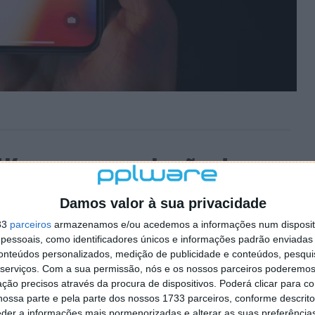
K, a nova revolução da
Damos valor à sua privacidade
33
parceiros
armazenamos e/ou acedemos a informações num dispositi
21 COMENTÁRIOS
essoais, como identificadores únicos e informações padrão enviadas 
conteúdos personalizados, medição de publicidade e conteúdos, pesqui
 melhorar a sua Apple TV. Para além de a tornar mais
serviços.
Com a sua permissão, nós e os nossos parceiros poderemos 
ra sempre a melhor qualidade de imagem.
ção precisos através da procura de dispositivos. Poderá clicar para co
ossa parte e pela parte dos nossos 1733 parceiros, conforme descrit
agora abraçar os 4K e trouxe isso para a Apple TV.
eder a informações mais pormenorizadas e alterar as suas preferência