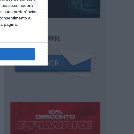
 pessoais poderá
s suas preferências
 consentimento a
da página.
NEWSLETTER PPLWARE