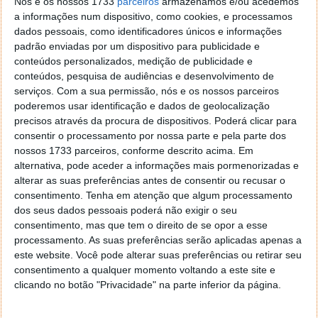
Nós e os nossos 1733
parceiros
armazenamos e/ou acedemos
a informações num dispositivo, como cookies, e processamos
Abra a torneira e beba água… com gás!
dados pessoais, como identificadores únicos e informações
padrão enviadas por um dispositivo para publicidade e
30 SET 2015
·
GADGETS
31 COMENTÁRIOS
conteúdos personalizados, medição de publicidade e
conteúdos, pesquisa de audiências e desenvolvimento de
Muita da tecnologia que até então estava apenas
serviços.
Com a sua permissão, nós e os nossos parceiros
associada à produção de produtos do dia-a-dia
poderemos usar identificação e dados de geolocalização
encontrava-se apenas acessível a nível industrial mas
precisos através da procura de dispositivos. Poderá clicar para
hoje quase tudo pode ser feito em casa. A tecnologia
consentir o processamento por nossa parte e pela parte dos
evoluiu de tal forma que já pode produzir as suas
nossos 1733 parceiros, conforme descrito acima. Em
alternativa, pode aceder a informações mais pormenorizadas e
peças de decoração ou utensílios de cozinha através
alterar as suas preferências antes de consentir ou recusar o
de uma impressora 3D, ou transformar alimentos
consentimento.
Tenha em atenção que algum processamento
como a água da torneira em água com gás no
dos seus dados pessoais poderá não exigir o seu
conforto do seu lar.
consentimento, mas que tem o direito de se opor a esse
processamento. As suas preferências serão aplicadas apenas a
É esta última tecnologia que hoje lhe vamos dar a
este website. Você pode alterar suas preferências ou retirar seu
conhecer.
consentimento a qualquer momento voltando a este site e
clicando no botão "Privacidade" na parte inferior da página.