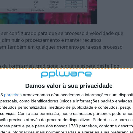
e ser configurado para que se processo à velocidade que
diminuir o processamento e manter recursos
odem também em qualquer momento para esse processo
 da forma mais tradicional e que se espera deste tipo
a pasta representa uma percentagem da ocupação.
dos seja mostrados na forma de um gráfico de barras.
Damos valor à sua privacidade
33
parceiros
armazenamos e/ou acedemos a informações num dispositi
essoais, como identificadores únicos e informações padrão enviadas 
conteúdos personalizados, medição de publicidade e conteúdos, pesqui
serviços.
Com a sua permissão, nós e os nossos parceiros poderemos 
ção precisos através da procura de dispositivos. Poderá clicar para co
ossa parte e pela parte dos nossos 1733 parceiros, conforme descrit
eder a informações mais pormenorizadas e alterar as suas preferência