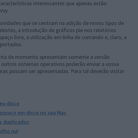
características interessantes que apenas estão
vvy.
novidades que se centram na adição de novos tipos de
destes, a introdução de gráficos pie nos relatórios
aço livre, a utilização em linha de comando e, claro, a
eportados.
nta de momento apresentam somente a versão
 outros sistemas operativos poderão enviar a vossa
ras possam ser apresentadas. Para tal deverão visitar
eu disco
espaço em disco no seu Mac
s duplicados
 olho nu!