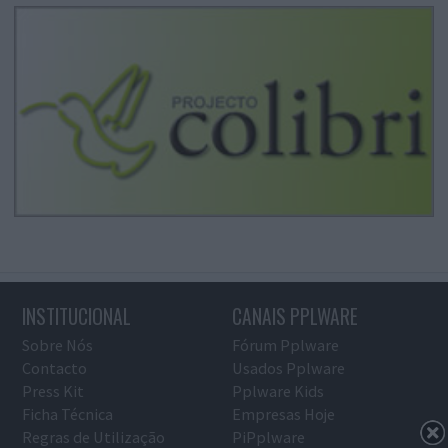
INSTITUCIONAL
CANAIS PPLWARE
Sobre Nós
Fórum Pplware
Contacto
Usados Pplware
Press Kit
Pplware Kids
Ficha Técnica
Empresas Hoje
Regras de Utilização
PiPplware