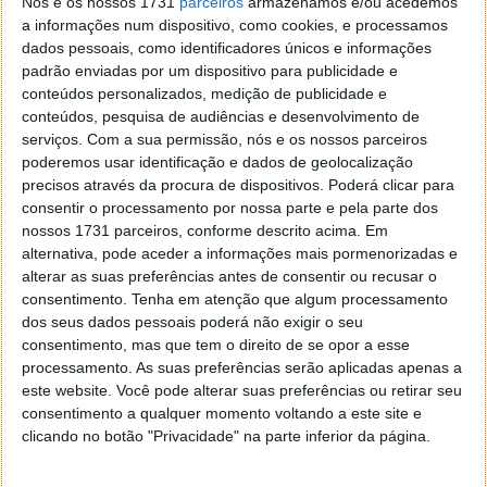
Nós e os nossos 1731
Há imensas funcionalidades, desde a escrita onde
parceiros
armazenamos e/ou acedemos
a informações num dispositivo, como cookies, e processamos
podemos inserir símbolos e
emoticons
, à
dados pessoais, como identificadores únicos e informações
possibilidade de enviar a SMS para uma só pessoa ou
padrão enviadas por um dispositivo para publicidade e
para um grupo de pessoas. Além de outras
conteúdos personalizados, medição de publicidade e
funcionalidades que poderá testar por si.
conteúdos, pesquisa de audiências e desenvolvimento de
serviços.
Com a sua permissão, nós e os nossos parceiros
poderemos usar identificação e dados de geolocalização
precisos através da procura de dispositivos. Poderá clicar para
consentir o processamento por nossa parte e pela parte dos
nossos 1731 parceiros, conforme descrito acima. Em
alternativa, pode aceder a informações mais pormenorizadas e
alterar as suas preferências antes de consentir ou recusar o
consentimento.
Tenha em atenção que algum processamento
dos seus dados pessoais poderá não exigir o seu
consentimento, mas que tem o direito de se opor a esse
processamento. As suas preferências serão aplicadas apenas a
este website. Você pode alterar suas preferências ou retirar seu
consentimento a qualquer momento voltando a este site e
clicando no botão "Privacidade" na parte inferior da página.