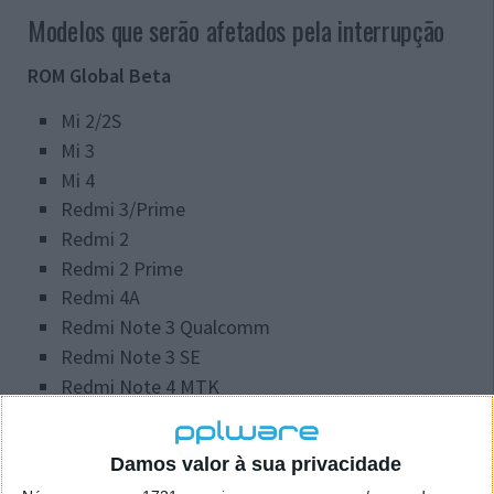
Modelos que serão afetados pela interrupção
ROM Global Beta
Mi 2/2S
Mi 3
Mi 4
Redmi 3/Prime
Redmi 2
Redmi 2 Prime
Redmi 4A
Redmi Note 3 Qualcomm
Redmi Note 3 SE
Redmi Note 4 MTK
Mi 4i
Redmi Note 2
Damos valor à sua privacidade
Redmi Note 4G