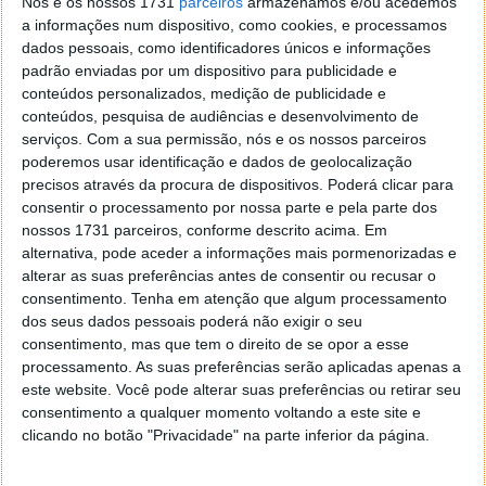
Nós e os nossos 1731
parceiros
armazenamos e/ou acedemos
Redmi Note Prime
a informações num dispositivo, como cookies, e processamos
Mi Note
dados pessoais, como identificadores únicos e informações
padrão enviadas por um dispositivo para publicidade e
ROM China Beta
conteúdos personalizados, medição de publicidade e
conteúdos, pesquisa de audiências e desenvolvimento de
Mi 2/2S
serviços.
Com a sua permissão, nós e os nossos parceiros
Mi 3
poderemos usar identificação e dados de geolocalização
Mi 4
precisos através da procura de dispositivos. Poderá clicar para
consentir o processamento por nossa parte e pela parte dos
Mi Note
nossos 1731 parceiros, conforme descrito acima. Em
Mi Pad 1
alternativa, pode aceder a informações mais pormenorizadas e
Mi Pad 2
alterar as suas preferências antes de consentir ou recusar o
Google Nexus 5
consentimento.
Tenha em atenção que algum processamento
dos seus dados pessoais poderá não exigir o seu
Redmi 1
consentimento, mas que tem o direito de se opor a esse
Redmi 1S
processamento. As suas preferências serão aplicadas apenas a
Redmi 2
este website. Você pode alterar suas preferências ou retirar seu
Redmi 2A
consentimento a qualquer momento voltando a este site e
clicando no botão "Privacidade" na parte inferior da página.
Redmi 2 Prime
Redmi 3