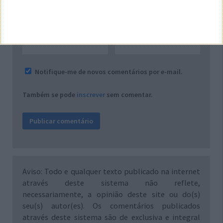
*
*
Nome
Email
Notifique-me de novos comentários por e-mail.
Também se pode
inscrever
sem comentar.
Aviso: Todo e qualquer texto publicado na internet
através deste sistema não reflete,
necessariamente, a opinião deste site ou do(s)
seu(s) autor(es). Os comentários publicados
através deste sistema são de exclusiva e integral