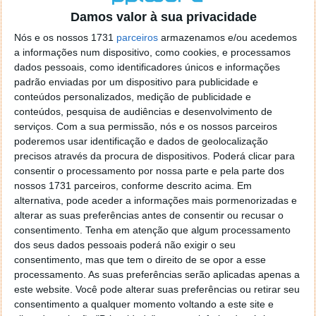
segurança dos dispositivos em termos de
Damos valor à sua privacidade
aquecimento excessivo, sendo essa uma
Nós e os nossos 1731
parceiros
armazenamos e/ou acedemos
preocupação durante os jogos.
a informações num dispositivo, como cookies, e processamos
dados pessoais, como identificadores únicos e informações
padrão enviadas por um dispositivo para publicidade e
conteúdos personalizados, medição de publicidade e
conteúdos, pesquisa de audiências e desenvolvimento de
Este artigo tem mais de um ano
serviços.
Com a sua permissão, nós e os nossos parceiros
poderemos usar identificação e dados de geolocalização
precisos através da procura de dispositivos. Poderá clicar para
Acompanhe o Pplware no Google Notícias
consentir o processamento por nossa parte e pela parte dos
nossos 1731 parceiros, conforme descrito acima. Em
alternativa, pode aceder a informações mais pormenorizadas e
Proponha uma correção, faça uma sugestão
alterar as suas preferências antes de consentir ou recusar o
consentimento.
Tenha em atenção que algum processamento
dos seus dados pessoais poderá não exigir o seu
Autor:
Maria Inês Coelho
consentimento, mas que tem o direito de se opor a esse
processamento. As suas preferências serão aplicadas apenas a
este website. Você pode alterar suas preferências ou retirar seu
Tags:
consentimento a qualquer momento voltando a este site e
GOS
Jogos
samsung