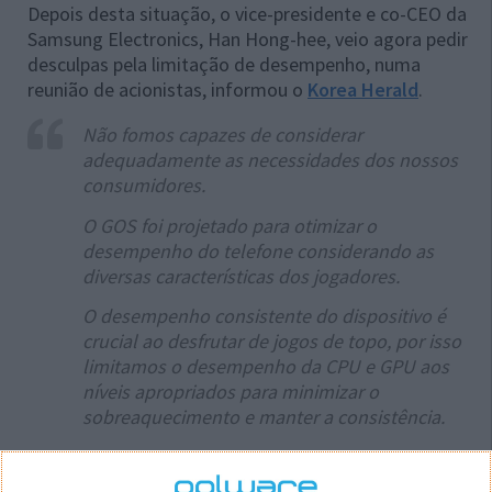
Depois desta situação, o vice-presidente e co-CEO da
Samsung Electronics, Han Hong-hee, veio agora pedir
desculpas pela limitação de desempenho, numa
reunião de acionistas, informou o
Korea Herald
.
Não fomos capazes de considerar
adequadamente as necessidades dos nossos
consumidores.
O GOS foi projetado para otimizar o
desempenho do telefone considerando as
diversas características dos jogadores.
O desempenho consistente do dispositivo é
crucial ao desfrutar de jogos de topo, por isso
limitamos o desempenho da CPU e GPU aos
níveis apropriados para minimizar o
sobreaquecimento e manter a consistência.
Com a nova atualização, Han Hong-hee garante que
haverá a garantia de uma otimização para garantir a