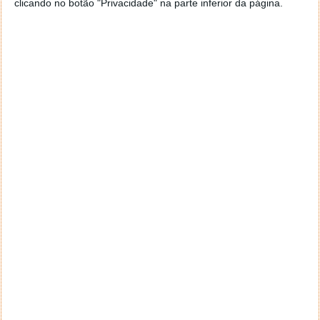
clicando no botão "Privacidade" na parte inferior da página.
PRÓXIMO ARTIGO
Análise The King of Fighters XV (Playstation 5)
ARTIGO ANTERIOR
Google Docs vai permitir criar rascunhos de email para
o Gmail