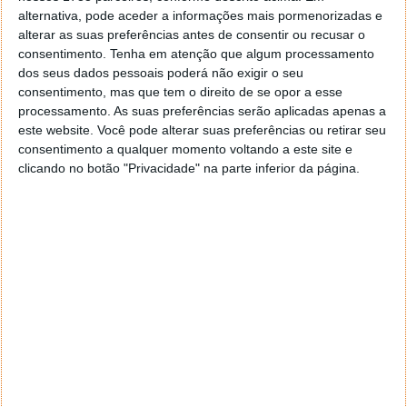
Naturalmente que se esperava este movimento por
alternativa, pode aceder a informações mais pormenorizadas e
parte dos fabricantes do universo Android. A Dynamic
alterar as suas preferências antes de consentir ou recusar o
Island é interessante demais para ser ignorada, se
consentimento.
Tenha em atenção que algum processamento
bem que no caso deste smartphone há muito pouco
dos seus dados pessoais poderá não exigir o seu
para esconder e acaba por ser mesmo um
consentimento, mas que tem o direito de se opor a esse
aproveitamento para criar uma nova área de
processamento. As suas preferências serão aplicadas apenas a
este website. Você pode alterar suas preferências ou retirar seu
notificação dentro do ecrã principal.
consentimento a qualquer momento voltando a este site e
clicando no botão "Privacidade" na parte inferior da página.