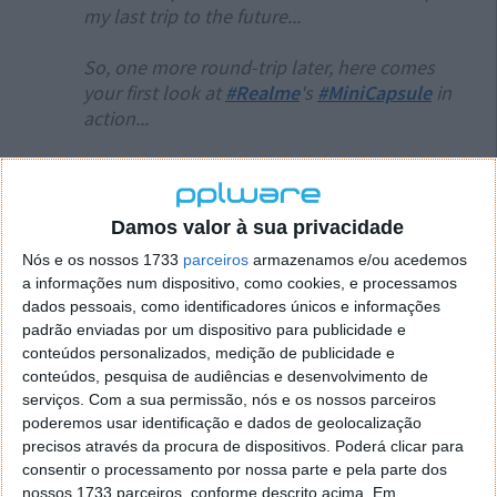
my last trip to the future...
So, one more round-trip later, here comes
your first look at
#Realme
's
#MiniCapsule
in
action...
Again, on behalf of
@Smartprix
https://t.co/qAPkl4gcNn
pic.twitter.com/Z29A4j0Jhe
Damos valor à sua privacidade
— Steve H.McFly (@OnLeaks)
February 22,
Nós e os nossos 1733
parceiros
armazenamos e/ou acedemos
a informações num dispositivo, como cookies, e processamos
2023
dados pessoais, como identificadores únicos e informações
padrão enviadas por um dispositivo para publicidade e
Não sendo ainda um conceito que esteja já presente
conteúdos personalizados, medição de publicidade e
num smartphone, não se sabe se será mais do que
conteúdos, pesquisa de audiências e desenvolvimento de
uma prova do que será possível fazer. Sendo a realme
serviços.
Com a sua permissão, nós e os nossos parceiros
uma marca do mesmo grupo da OnePlus e da OPPO,
poderemos usar identificação e dados de geolocalização
fica espaço para a vermos presente em muitos mais
precisos através da procura de dispositivos. Poderá clicar para
smartphones no mercado.
consentir o processamento por nossa parte e pela parte dos
nossos 1733 parceiros, conforme descrito acima. Em