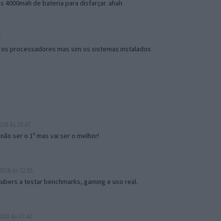
 4000mah de bateria para disfarçar. ahah
9
 os processadores mas sim os sistemas instalados
18 às 10:47
não ser o 1º mas vai ser o melhor!
018 às 22:55
tubers a testar benchmarks, gaming e uso real.
018 às 07:42