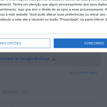
timento.
Tenha em atenção que algum processamento dos seus dados
o pela Apple com o A12 Bionic, a Huawei irá tentar
nsentimento, mas que tem o direito de se opor a esse processamento. A
era que ultrapasse largamente os processadores
as a este website. Você pode alterar suas preferências ou retirar seu
phones Android.
tando a este site e clicando no botão "Privacidade" na parte inferior 
 artigo tem mais de um ano
AIS OPÇÕES
CONCORDO
plware no Google Notícias
Autor:
Daniel Jesus
processador
SoC