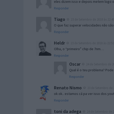
eles dizem isso e depois metem logo os
Responder
Tiago
23 de Setembro de 2018 às 22:4
O que faz superar velocidades não são
Responder
Heldr
23 de Setembro de 2018 às 22:51
Olha, o “primeiro” chip de 7nm…
Responder
Oscar
24 de Setembro de 20
Qual é o teu problema? Pode 
Responder
Renato Nismo
23 de Setembro de 2
ok ok.. estamos cá pa ver isso dos you
Responder
toni da adega
24 de Setembro de 2