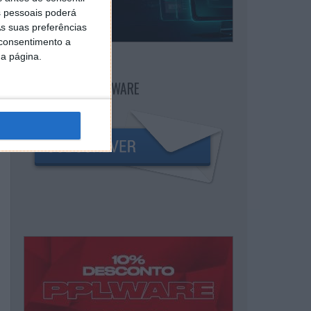
 pessoais poderá
s suas preferências
 consentimento a
da página.
NEWSLETTER PPLWARE