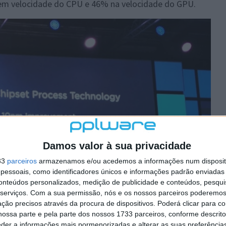
m velocidade do CPU e 46% na velocidade do GPU.
Damos valor à sua privacidade
33
parceiros
armazenamos e/ou acedemos a informações num dispositi
essoais, como identificadores únicos e informações padrão enviadas 
conteúdos personalizados, medição de publicidade e conteúdos, pesqui
serviços.
Com a sua permissão, nós e os nossos parceiros poderemos 
ção precisos através da procura de dispositivos. Poderá clicar para co
ossa parte e pela parte dos nossos 1733 parceiros, conforme descrit
eder a informações mais pormenorizadas e alterar as suas preferência