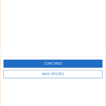
DEIXE UM COMENTÁRIO
Comentário
*
*
Nome
Email
CONCORDO
Notifique-me de novos comentários por e-mail.
MAIS OPÇÕES
Também se pode
inscrever
sem comentar.