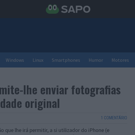
Windows
Linux
Smartphones
Humor
Motores
ite-lhe enviar fotografias
idade original
1 COMENTÁRIO
ue lhe irá permitir, a si utilizador do iPhone (e