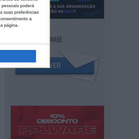
 pessoais poderá
s suas preferências
 consentimento a
da página.
NEWSLETTER PPLWARE