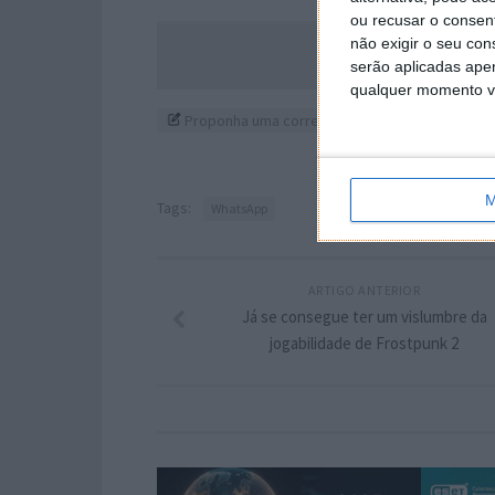
ou recusar o consen
não exigir o seu co
Acompanhe o P
serão aplicadas apen
qualquer momento vol
Proponha uma correção, faça uma sugestão
M
Tags:
WhatsApp
ARTIGO ANTERIOR
Já se consegue ter um vislumbre da
jogabilidade de Frostpunk 2