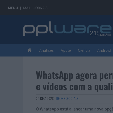
MENU
MAIL
JORNAIS
Análises
Apple
Ciência
Android
WhatsApp agora perm
e vídeos com a qual
04 DEZ 2023
·
REDES SOCIAIS
O WhatsApp está a lançar uma nova opção q