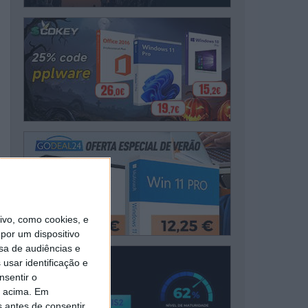
vo, como cookies, e
por um dispositivo
sa de audiências e
usar identificação e
nsentir o
o acima. Em
s antes de consentir