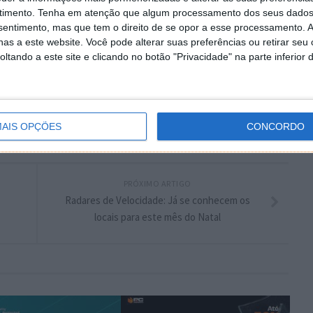
timento.
Tenha em atenção que algum processamento dos seus dados
nsentimento, mas que tem o direito de se opor a esse processamento. A
plware no Google Notícias
as a este website. Você pode alterar suas preferências ou retirar seu
tando a este site e clicando no botão "Privacidade" na parte inferior 
Autor:
Vítor M.
AIS OPÇÕES
CONCORDO
PRÓXIMO ARTIGO
Radares de Velocidade: Já se conhecem os
locais para este mês do Natal