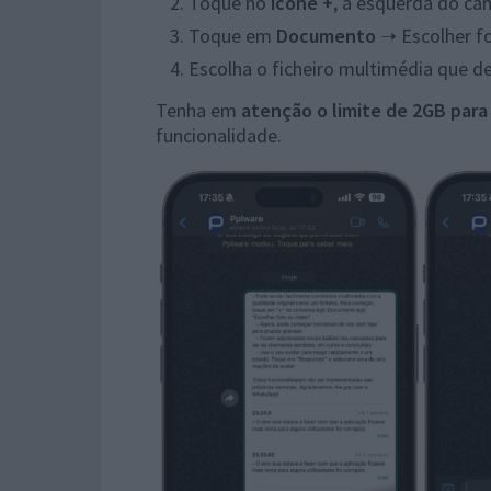
Toque no
ícone +
, à esquerda do ca
Toque em
Documento
➝ Escolher fo
Escolha o ficheiro multimédia que de
Tenha em
atenção o limite de 2GB para 
funcionalidade.