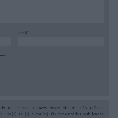
*
Email
-mail.
ado na internet através deste sistema não reflete,
 ou do(s) seu(s) autor(es). Os comentários publicados