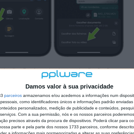
é-visualizações dos meios de comunicação não são
atário pode tocar nos ficheiros para os visualizar.
Damos valor à sua privacidade
 a mesma funcionalidade para Android, embora não
ue esta se tornará uma funcionalidade de uso comum.
33
parceiros
armazenamos e/ou acedemos a informações num dispositi
essoais, como identificadores únicos e informações padrão enviadas 
conteúdos personalizados, medição de publicidade e conteúdos, pesqui
serviços.
Com a sua permissão, nós e os nossos parceiros poderemos 
ção precisos através da procura de dispositivos. Poderá clicar para co
 artigo tem mais de um ano
ossa parte e pela parte dos nossos 1733 parceiros, conforme descrit
eder a informações mais pormenorizadas e alterar as suas preferência