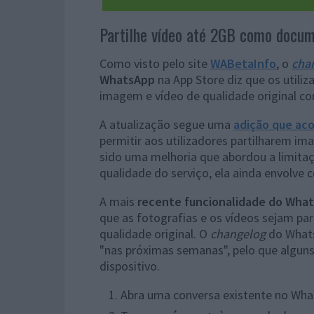
Partilhe vídeo até 2GB como docu
Como visto pelo site
WABetaInfo
, o
cha
WhatsApp
na App Store diz que os utili
imagem e vídeo de qualidade original co
A atualização segue uma
adição que ac
permitir aos utilizadores partilharem i
sido uma melhoria que abordou a limitaç
qualidade do serviço, ela ainda envolve
A mais
recente funcionalidade do Wha
que as fotografias e os vídeos sejam pa
qualidade original. O
changelog
do Whats
"nas próximas semanas", pelo que algun
dispositivo.
Abra uma conversa existente no What