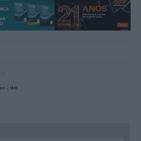
2:51
com 2.9MB.