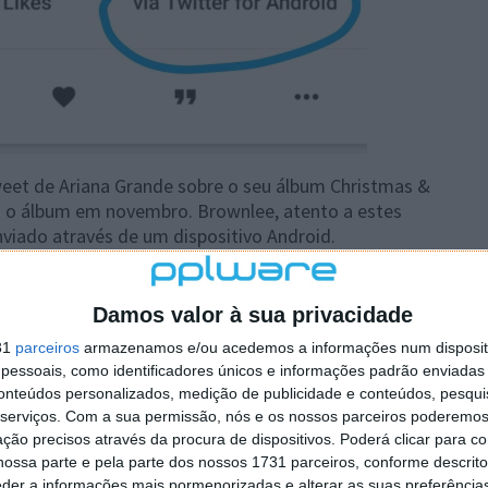
eet de Ariana Grande sobre o seu álbum Christmas &
ara o álbum em novembro. Brownlee, atento a estes
viado através de um dispositivo Android.
Damos valor à sua privacidade
sic não existe para Android?
31
parceiros
armazenamos e/ou acedemos a informações num dispositi
ico". Isto porque efetivamente a Apple tem disponível o
essoais, como identificadores únicos e informações padrão enviadas 
conteúdos personalizados, medição de publicidade e conteúdos, pesqui
esforço para levar aos utilizadores do sistema
serviços.
Com a sua permissão, nós e os nossos parceiros poderemos 
sica. Relembramos, por exemplo, a parceria que a
ção precisos através da procura de dispositivos. Poderá clicar para co
one, em
oferecer no produto Yorn
, subscrição gratuita
ossa parte e pela parte dos nossos 1731 parceiros, conforme descrit
eder a informações mais pormenorizadas e alterar as suas preferência