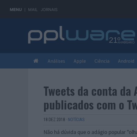
MENU
MAIL
JORNAIS
Análises
Apple
Ciência
Android
Tweets da conta da 
publicados com o Tw
18 DEZ 2018
·
NOTÍCIAS
Não há dúvida que o adágio popular "olha