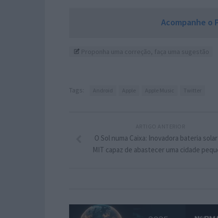
Acompanhe o P
Proponha uma correção, faça uma sugestão
Tags:
Android
Apple
Apple Music
Twitter
ARTIGO ANTERIOR
O Sol numa Caixa: Inovadora bateria solar
MIT capaz de abastecer uma cidade peq