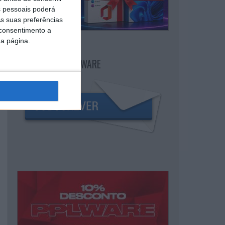
 pessoais poderá
s suas preferências
 consentimento a
da página.
NEWSLETTER PPLWARE