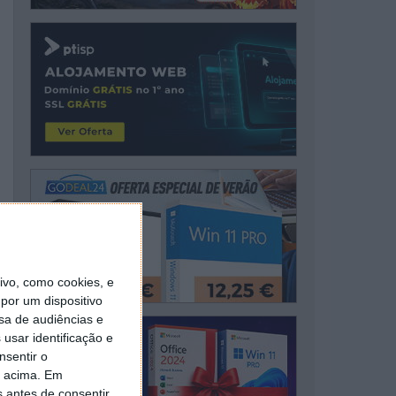
vo, como cookies, e
por um dispositivo
sa de audiências e
usar identificação e
nsentir o
o acima. Em
s antes de consentir