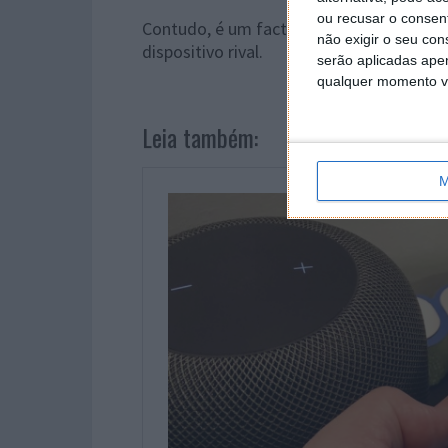
ou recusar o consen
Contudo, é um facto que pode ser embara
não exigir o seu co
dispositivo rival.
serão aplicadas apen
qualquer momento vol
Leia também:
M