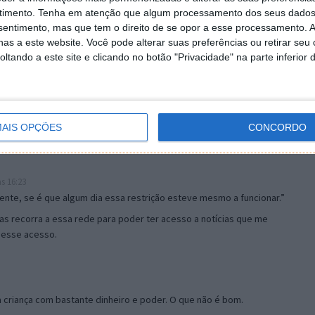
timento.
Tenha em atenção que algum processamento dos seus dados
nsentimento, mas que tem o direito de se opor a esse processamento. A
as a este website. Você pode alterar suas preferências ou retirar seu
tando a este site e clicando no botão "Privacidade" na parte inferior 
AIS OPÇÕES
CONCORDO
alguns dias.
s 16:23
ente, se é que algum dia essa restrição esteve mesmo a funcionar.”
as recorra a essa rede para poder ter acesso a notícias que me
r esse acesso.
 criança com bastante dinheiro e poder. O que não é bom.