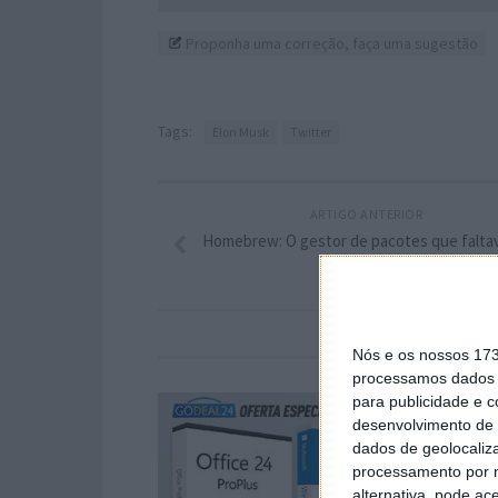
Proponha uma correção, faça uma sugestão
Tags:
Elon Musk
Twitter
ARTIGO ANTERIOR
Homebrew: O gestor de pacotes que falta
macOS
Nós e os nossos 17
processamos dados p
para publicidade e 
desenvolvimento de 
dados de geolocaliza
processamento por n
alternativa, pode ac