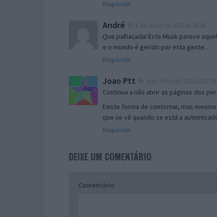
Responder
André
6 de Julho de 2023 às 00:36
Que palhaçada! Este Musk parece aque
e o mundo é gerido por esta gente…
Responder
Joao Ptt
6 de Julho de 2023 às 01:35
Continua a não abrir as páginas dos pe
Existe forma de contornar, mas mesmo 
que se vê quando se está a autenticado
Responder
DEIXE UM COMENTÁRIO
Comentário