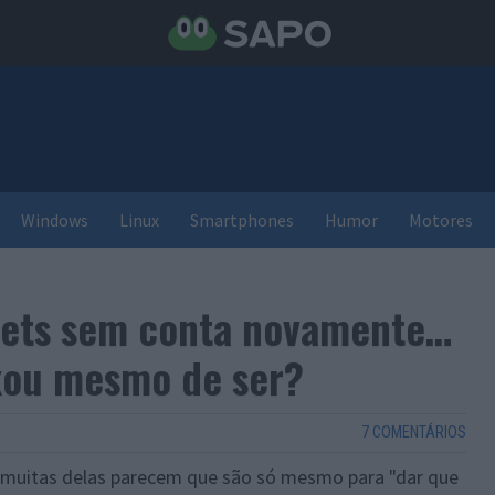
Windows
Linux
Smartphones
Humor
Motores
weets sem conta novamente…
xou mesmo de ser?
7 COMENTÁRIOS
 muitas delas parecem que são só mesmo para "dar que