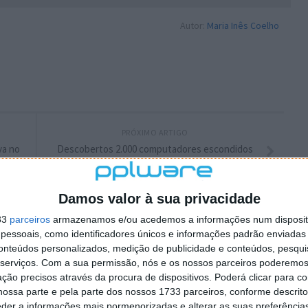
Autor:
Maria Inês Coelho
PRÓXIMO ARTIGO
va no
Descobertos 2.000 computadores escondidos
há 20 anos num celeiro
Damos valor à sua privacidade
33
parceiros
armazenamos e/ou acedemos a informações num dispositi
essoais, como identificadores únicos e informações padrão enviadas 
conteúdos personalizados, medição de publicidade e conteúdos, pesqui
serviços.
Com a sua permissão, nós e os nossos parceiros poderemos 
ção precisos através da procura de dispositivos. Poderá clicar para co
ossa parte e pela parte dos nossos 1733 parceiros, conforme descrit
eder a informações mais pormenorizadas e alterar as suas preferência