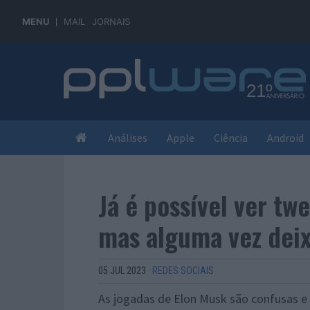
MENU
MAIL
JORNAIS
Análises
Apple
Ciência
Android
Já é possível ver t
mas alguma vez dei
05 JUL 2023
·
REDES SOCIAIS
As jogadas de Elon Musk são confusas e