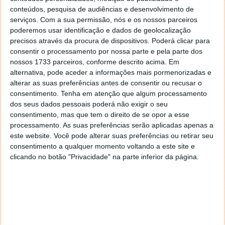
conteúdos, pesquisa de audiências e desenvolvimento de
volta ao que era antes.
serviços.
Com a sua permissão, nós e os nossos parceiros
Mais uma vez tudo é fruto de um problema dentro da
poderemos usar identificação e dados de geolocalização
precisos através da procura de dispositivos. Poderá clicar para
estrutura do X e sem que se conheça a verdadeira
consentir o processamento por nossa parte e pela parte dos
causa. O mais intrigante mesmo é a data em que o
nossos 1733 parceiros, conforme descrito acima. Em
problema se manifestava, ou seja, o ano de 2014.
alternativa, pode aceder a informações mais pormenorizadas e
Elon Musk desta vez poderá estar ilibado e não ser a
alterar as suas preferências antes de consentir ou recusar o
causa direta do problema.
consentimento.
Tenha em atenção que algum processamento
dos seus dados pessoais poderá não exigir o seu
consentimento, mas que tem o direito de se opor a esse
processamento. As suas preferências serão aplicadas apenas a
este website. Você pode alterar suas preferências ou retirar seu
consentimento a qualquer momento voltando a este site e
clicando no botão "Privacidade" na parte inferior da página.