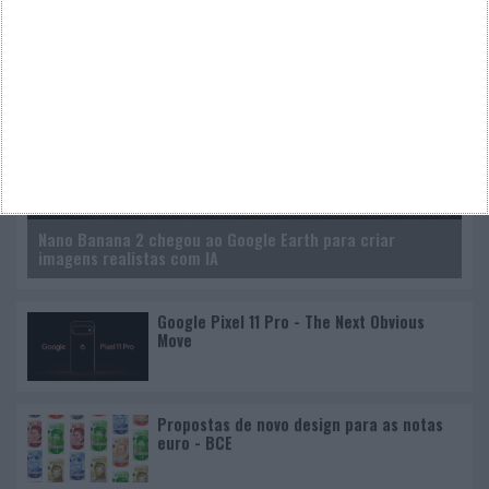
Nano Banana 2 chegou ao Google Earth para criar
imagens realistas com IA
Google Pixel 11 Pro - The Next Obvious
Move
Propostas de novo design para as notas
euro - BCE