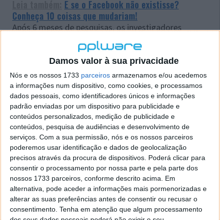
Leia também:
E se o Facebook não existisse?
Conheça 10 coisas que mudariam!
Após 6 meses de pesquisas, os investigadores
questionaram os intervenientes se ainda se
encontravam no relacionamento.
Damos valor à sua privacidade
Nós e os nossos 1733
parceiros
armazenamos e/ou acedemos
a informações num dispositivo, como cookies, e processamos
dados pessoais, como identificadores únicos e informações
padrão enviadas por um dispositivo para publicidade e
conteúdos personalizados, medição de publicidade e
conteúdos, pesquisa de audiências e desenvolvimento de
serviços.
Com a sua permissão, nós e os nossos parceiros
poderemos usar identificação e dados de geolocalização
Depois de analisados os resultados, os
precisos através da procura de dispositivos. Poderá clicar para
investigadores concluíram que aqueles que disseram
consentir o processamento por nossa parte e pela parte dos
estar num relacionamento, tendo publicado várias
nossos 1733 parceiros, conforme descrito acima. Em
fotografias com os seus parceiros, mostraram mais
alternativa, pode aceder a informações mais pormenorizadas e
tendência a promover o seu comprometimento com
alterar as suas preferências antes de consentir ou recusar o
o parceiros fortalencendo, assim, a relação.
consentimento.
Tenha em atenção que algum processamento
dos seus dados pessoais poderá não exigir o seu