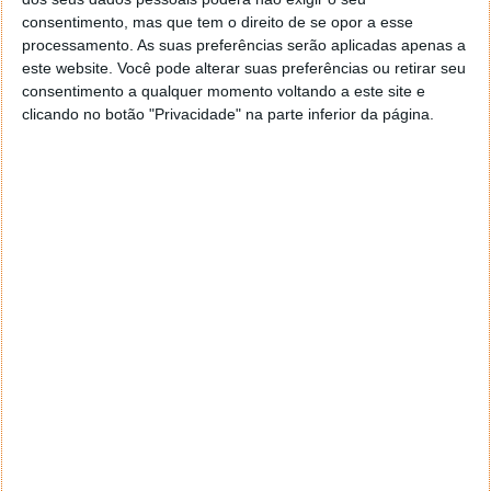
As co-autores do estudo Catalina Toma e Mina Choi,
consentimento, mas que tem o direito de se opor a esse
afirmaram que
o facto de os casais colocarem
processamento. As suas preferências serão aplicadas apenas a
diversas publicações amorosas públicas no
este website. Você pode alterar suas preferências ou retirar seu
consentimento a qualquer momento voltando a este site e
Facebook, consolida a relação dos mesmos.
A
clicando no botão "Privacidade" na parte inferior da página.
justificação das investigadores assenta na teoria de
que a confirmação pública do romance aprofunda e
fortalece esse mesmo romance, uma vez que as
pessoas gostam de manter um modo de vida
consistente e adequado à forma como se projectam
para o mundo exterior, ou seja, aos outros.
O que pensam destes resultados?
Este artigo tem mais de um ano
Acompanhe o Pplware no Google Notícias