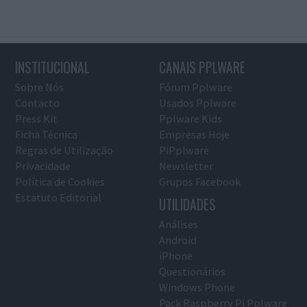
INSTITUCIONAL
CANAIS PPLWARE
Sobre Nós
Fórum Pplware
Contacto
Usados Pplware
Press Kit
Pplware Kids
Ficha Técnica
Empresas Hoje
Regras de Utilização
PiPplware
Privacidade
Newsletter
Política de Cookies
Grupos Facebook
Estatuto Editorial
UTILIDADES
Análises
Android
iPhone
Questionários
Windows Phone
Pack Raspberry Pi Pplware