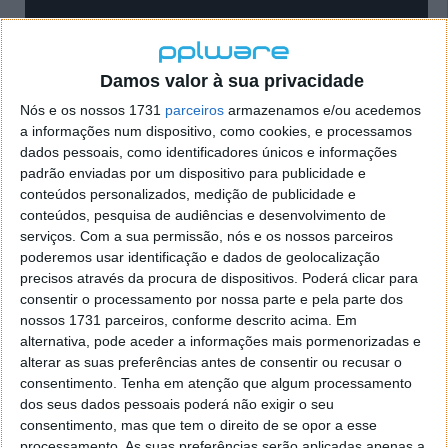
Damos valor à sua privacidade
Nós e os nossos 1731
parceiros
armazenamos e/ou acedemos
O co-autor Antoine Coutrot, da Universidade de Lyon,
a informações num dispositivo, como cookies, e processamos
disse que a investigação mostrou que quando os
dados pessoais, como identificadores únicos e informações
ratos cresciam em jaulas com caminhos de
padrão enviadas por um dispositivo para publicidade e
conteúdos personalizados, medição de publicidade e
diferentes complexidades, "certas capacidades
conteúdos, pesquisa de audiências e desenvolvimento de
cognitivas nos seus cérebros, incluindo a navegação
serviços.
Com a sua permissão, nós e os nossos parceiros
espacial, também eram modificadas".
poderemos usar identificação e dados de geolocalização
precisos através da procura de dispositivos. Poderá clicar para
No entanto, os humanos foram um pouco mais
consentir o processamento por nossa parte e pela parte dos
difíceis de estudar porque "não os podemos prender
nossos 1731 parceiros, conforme descrito acima. Em
em jaulas", disse o investigador à AFP.
alternativa, pode aceder a informações mais pormenorizadas e
alterar as suas preferências antes de consentir ou recusar o
consentimento.
Tenha em atenção que algum processamento
dos seus dados pessoais poderá não exigir o seu
Jogo permite avaliar o poder de orientação
consentimento, mas que tem o direito de se opor a esse
processamento. As suas preferências serão aplicadas apenas a