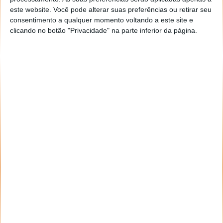
Assim, os investigadores utilizaram o "Sea Hero
este website. Você pode alterar suas preferências ou retirar seu
Quest",
que foi criado em 2016
para estudar a
consentimento a qualquer momento voltando a este site e
doença de Alzheimer e desde então tem sido jogado
clicando no botão "Privacidade" na parte inferior da página.
por quase quatro milhões de pessoas.
O investigador Coutrot disse que as pessoas que
cresceram nas zonas rurais obtiveram melhores
resultados porque "o campo é um ambiente bastante
complexo na medida em que é muito desorganizado,