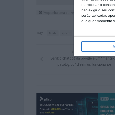
ou recusar o consen
não exigir o seu co
Proponha uma correção, faça uma sugestão
serão aplicadas apen
qualquer momento vol
Tags:
Marte
spacex
Starship
M
ARTIGO ANTERIOR
Bard: o chatbot da Google é um “mentir
patológico” dizem os funcionários