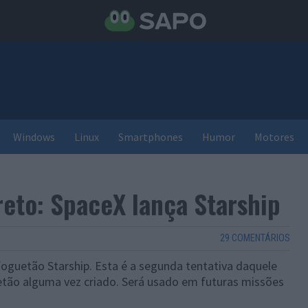
Windows
Linux
Smartphones
Humor
Motores
to: SpaceX lança Starship
29 COMENTÁRIOS
foguetão Starship. Esta é a segunda tentativa daquele
tão alguma vez criado. Será usado em futuras missões