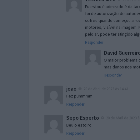
Eu estou é admirado é da ta
foi de autorização de autodes
sofreu quando começou a rodo
motores, visível na imagem.
pelo ar, pode ter atingido al
Responder
David Guerreir
O maior problema q
mas danos nos mot
Responder
joao
20 de Abril de 2023 às 14:41
Fez pummmm
Responder
Sepo Esperto
20 de Abril de 2023 à
Deu o estoiro.
Responder