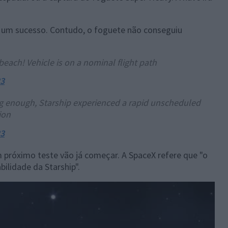
 um sucesso. Contudo, o foguete não conseguiu
each! Vehicle is on a nominal flight path
23
ting enough, Starship experienced a rapid unscheduled
ion
23
m próximo teste vão já começar. A SpaceX refere que "o
bilidade da Starship".