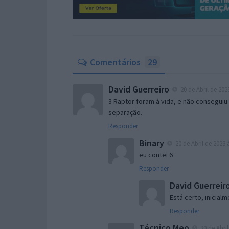
Comentários
29
David Guerreiro
20 de Abril de 202
3 Raptor foram à vida, e não consegui
separação.
Responder
Binary
20 de Abril de 2023 
eu contei 6
Responder
David Guerreir
Está certo, inicial
Responder
Técnico Meo
20 de Abril