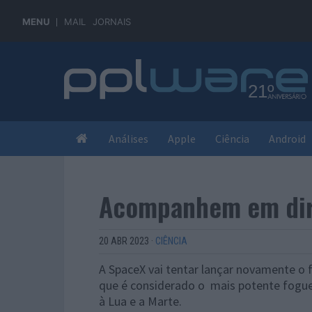
MENU
MAIL
JORNAIS
Análises
Apple
Ciência
Android
Acompanhem em dire
20 ABR 2023
·
CIÊNCIA
A SpaceX vai tentar lançar novamente o 
que é considerado o mais potente fogue
à Lua e a Marte.