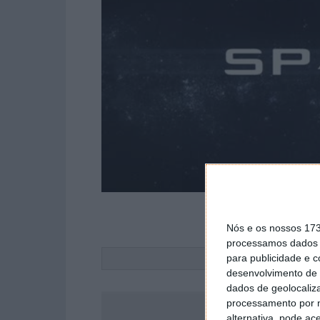
Nós e os nossos 17
processamos dados p
Este
para publicidade e 
desenvolvimento de 
dados de geolocaliza
processamento por n
Acompanhe o P
alternativa, pode ac