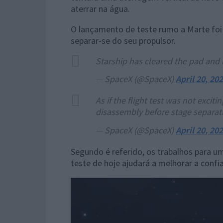
aterrar na água.
O lançamento de teste rumo a Marte foi
separar-se do seu propulsor.
Starship has cleared the pad and b
— SpaceX (@SpaceX)
April 20, 20
As if the flight test was not exci
disassembly before stage separat
— SpaceX (@SpaceX)
April 20, 20
Segundo é referido, os trabalhos para u
teste de hoje ajudará a melhorar a confia