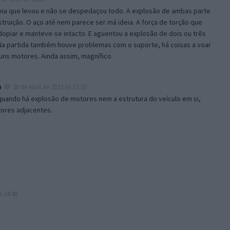
reia que levou e não se despedaçou todo. A explosão de ambas parte
truição. O aço até nem parece ser má ideia. A força de torção que
piar e manteve-se intacto. E aguentou a explosão de dois ou três
 Na partida também houve problemas com o suporte, há coisas a voar
guns motores. Ainda assim, magnífico
o
20 de Abril de 2023 às 17:10
uando há explosão de motores nem a estrutura do veículo em si,
ores adjacentes.
s 14:48