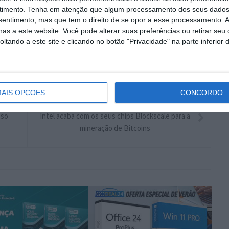
timento.
Tenha em atenção que algum processamento dos seus dados
nsentimento, mas que tem o direito de se opor a esse processamento. A
Autor: Pplware
as a este website. Você pode alterar suas preferências ou retirar seu
tando a este site e clicando no botão "Privacidade" na parte inferior 
AIS OPÇÕES
CONCORDO
PRÓXIMO ARTIGO
oso
Intel acaba com os seus chips Blockscale para a
mineração de Bitcoins