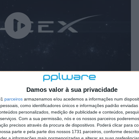
Damos valor à sua privacidade
31
parceiros
armazenamos e/ou acedemos a informações num dispositi
essoais, como identificadores únicos e informações padrão enviadas 
 artigo tem mais de um ano
conteúdos personalizados, medição de publicidade e conteúdos, pesqui
serviços.
Com a sua permissão, nós e os nossos parceiros poderemos 
ção precisos através da procura de dispositivos. Poderá clicar para co
ossa parte e pela parte dos nossos 1731 parceiros, conforme descrit
plware no Google Notícias
eder a informações mais pormenorizadas e alterar as suas preferência