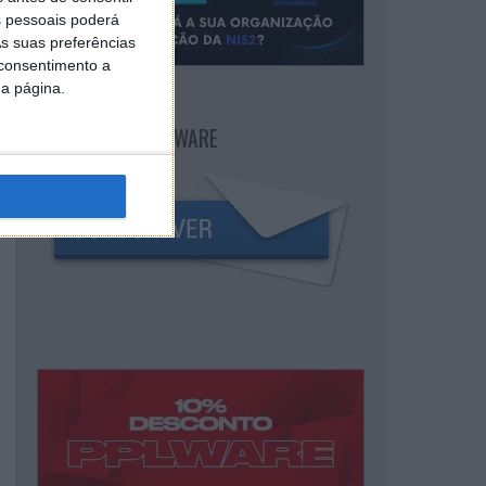
 pessoais poderá
s suas preferências
 consentimento a
da página.
NEWSLETTER PPLWARE