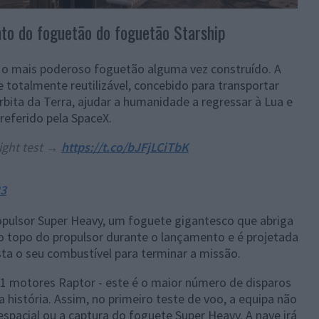
o do foguetão do foguetão Starship
é o mais poderoso foguetão alguma vez construído. A
 totalmente reutilizável, concebido para transportar
rbita da Terra, ajudar a humanidade a regressar à Lua e
referido pela SpaceX.
light test →
https://t.co/bJFjLCiTbK
23
ropulsor Super Heavy, um foguete gigantesco que abriga
no topo do propulsor durante o lançamento e é projetada
sta o seu combustível para terminar a missão.
 31 motores Raptor - este é o maior número de disparos
história. Assim, no primeiro teste de voo, a equipa não
spacial ou a captura do foguete Super Heavy. A nave irá