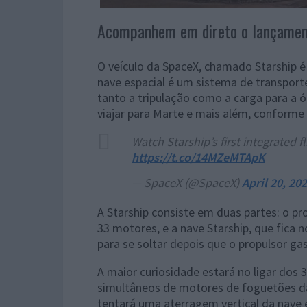
Acompanhem em direto o lançament
O veículo da SpaceX, chamado Starship 
nave espacial é um sistema de transporte
tanto a tripulação como a carga para a ó
viajar para Marte e mais além, conforme 
Watch Starship’s first integrated f
https://t.co/14MZeMTApK
— SpaceX (@SpaceX)
April 20, 20
A Starship consiste em duas partes: o p
33 motores, e a nave Starship, que fica 
para se soltar depois que o propulsor ga
A maior curiosidade estará no ligar dos
simultâneos de motores de foguetões da 
tentará uma aterragem vertical da nave e