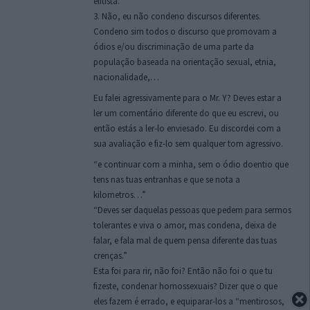
elitista.
3. Não, eu não condeno discursos diferentes.
Condeno sim todos o discurso que promovam a
ódios e/ou discriminação de uma parte da
população baseada na orientação sexual, etnia,
nacionalidade,…
Eu falei agressivamente para o Mr. Y? Deves estar a
ler um comentário diferente do que eu escrevi, ou
então estás a ler-lo enviesado. Eu discordei com a
sua avaliação e fiz-lo sem qualquer tom agressivo.
“e continuar com a minha, sem o ódio doentio que
tens nas tuas entranhas e que se nota a
kilometros…”
“Deves ser daquelas pessoas que pedem para sermos
tolerantes e viva o amor, mas condena, deixa de
falar, e fala mal de quem pensa diferente das tuas
crenças.”
Esta foi para rir, não foi? Então não foi o que tu
fizeste, condenar homossexuais? Dizer que o que
eles fazem é errado, e equiparar-los a “mentirosos,