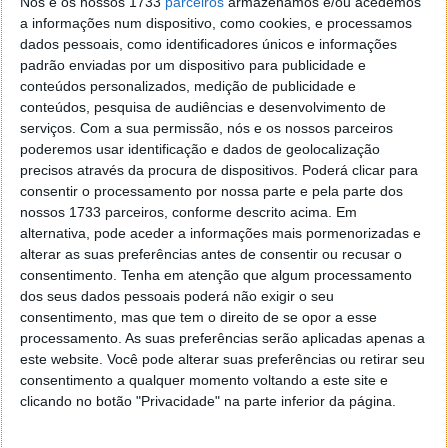
Nós e os nossos 1733
parceiros
armazenamos e/ou acedemos
a informações num dispositivo, como cookies, e processamos
dados pessoais, como identificadores únicos e informações
Tags:
aumentar
netflix
planos
preços
streaming
padrão enviadas por um dispositivo para publicidade e
conteúdos personalizados, medição de publicidade e
conteúdos, pesquisa de audiências e desenvolvimento de
PRÓXIMO ARTIGO
serviços.
Com a sua permissão, nós e os nossos parceiros
De que formas pode ser pago o seu subsídio de
poderemos usar identificação e dados de geolocalização
alimentação?
precisos através da procura de dispositivos. Poderá clicar para
consentir o processamento por nossa parte e pela parte dos
nossos 1733 parceiros, conforme descrito acima. Em
alternativa, pode aceder a informações mais pormenorizadas e
ARTIGO ANTERIOR
alterar as suas preferências antes de consentir ou recusar o
Uma simples atualização de software trouxe muito
consentimento.
Tenha em atenção que algum processamento
mais segurança aos carros da Tesla
dos seus dados pessoais poderá não exigir o seu
consentimento, mas que tem o direito de se opor a esse
processamento. As suas preferências serão aplicadas apenas a
este website. Você pode alterar suas preferências ou retirar seu
consentimento a qualquer momento voltando a este site e
clicando no botão "Privacidade" na parte inferior da página.