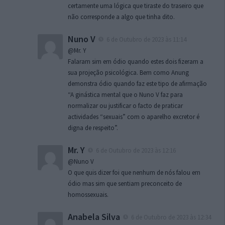
certamente uma lógica que tiraste do traseiro que
não corresponde a algo que tinha dito.
Nuno V
6 de Outubro de 2023 às 11:14
@Mr. Y
Falaram sim em ódio quando estes dois fizeram a
sua projeção psicológica. Bem como Anung
demonstra ódio quando faz este tipo de afirmação
“A ginástica mental que o Nuno V faz para
normalizar ou justificar o facto de praticar
actividades “sexuais” com o aparelho excretor é
digna de respeito”.
Mr. Y
6 de Outubro de 2023 às 12:16
@Nuno V
O que quis dizer foi que nenhum de nós falou em
ódio mas sim que sentiam preconceito de
homossexuais.
Anabela Silva
6 de Outubro de 2023 às 12:34