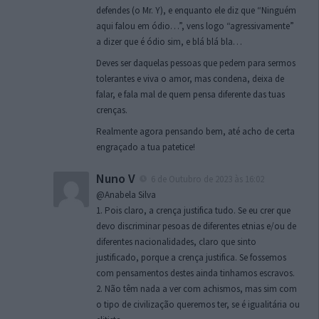
defendes (o Mr. Y), e enquanto ele diz que “Ninguém
aqui falou em ódio…”, vens logo “agressivamente”
a dizer que é ódio sim, e blá blá bla…
Deves ser daquelas pessoas que pedem para sermos
tolerantes e viva o amor, mas condena, deixa de
falar, e fala mal de quem pensa diferente das tuas
crenças.
Realmente agora pensando bem, até acho de certa
engraçado a tua patetice!
Nuno V
6 de Outubro de 2023 às 16:02
@Anabela Silva
1. Pois claro, a crença justifica tudo. Se eu crer que
devo discriminar pesoas de diferentes etnias e/ou de
diferentes nacionalidades, claro que sinto
justificado, porque a crença justifica. Se fossemos
com pensamentos destes ainda tinhamos escravos.
2. Não têm nada a ver com achismos, mas sim com
o tipo de civilização queremos ter, se é igualitária ou