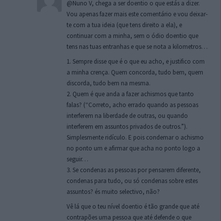
@Nuno V, chega a ser doentio o que estás a dizer.
Vou apenas fazer mais este comentário e vou deixar-
te com a tua ideia (que tens direito a ela), e
continuar com a minha, sem o ódio doentio que
tens nas tuas entranhas e que se nota a kilometros…
1. Sempre disse que é o que eu acho, e justifico com
a minha crença. Quem concorda, tudo bem, quem
discorda, tudo bem na mesma.
2. Quem é que anda a fazer achismos que tanto
falas? (“Correto, acho errado quando as pessoas
interferem na liberdade de outras, ou quando
interferem em assuntos privados de outros.”).
Simplesmente ridículo. E pois condemar o achismo
no ponto um e afirmar que acha no ponto logo a
seguir…
3. Se condenas as pessoas por pensarem diferente,
condenas para tudo, ou só condenas sobre estes
assuntos? és muito selectivo, não?
Vê lá que o teu nível doentio é tão grande que até
contrapões uma pessoa que até defende o que