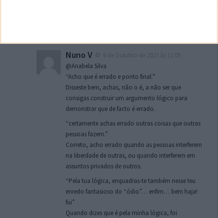
preconceito e falta de noção do tema.
Não vale a pena, pois é como falar para uma
parede.
Deixa-os com os seus traumas…
Nuno V
6 de Outubro de 2023 às 11:09
@Anabela Silva
“Acho que é errado e ponto final.”
Disseste bem, achas, não o é, a não ser que
consigas construir um argumento lógico para
demonstrar que de facto é errado.
“certamente achas errado outras coisas que outras
pessoas fazem.”
Correto, acho errado quando as pessoas interferem
na liberdade de outras, ou quando interferem em
assuntos privados de outros.
“Pela tua lógica, enquadras-te também nesse teu
enredo fantasioso do “ódio”… enfim… bem haja!
fui”
Quando dizes que é pela minha lógica, foi