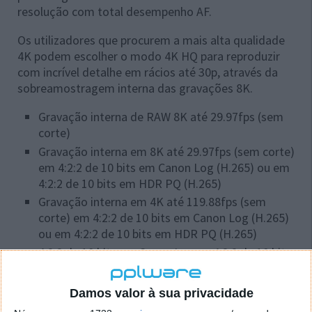
resolução com total desempenho AF.
Os utilizadores que procurem a mais alta qualidade
4K podem escolher o modo 4K HQ para reproduzir
com incrível detalhe em rácios até 30p, através da
sobreamostragem interna das gravações 8K.
Gravação interna de RAW 8K até 29.97fps (sem
corte)
Gravação interna em 8K até 29.97fps (sem corte)
em 4:2:2 de 10 bits em Canon Log (H.265) ou em
4:2:2 de 10 bits em HDR PQ (H.265)
Gravação interna em 4K até 119.88fps (sem
corte) em 4:2:2 de 10 bits em Canon Log (H.265)
ou em 4:2:2 de 10 bits em HDR PQ (H.265)
4:2:2 de 10 bits em Canon Log ou 4:2:2 de 10 bits
em HDR PQ saída via HDMI em 4K e 59.94fps
Damos valor à sua privacidade