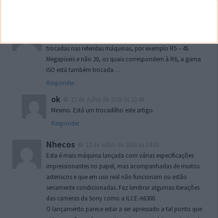
pequenos como APSC, M4/3, 1″ etc…
HRamos
12 de Julho de 2020 às 11:32
É impressão minha ou as especificações estão todas
trocadas nas referidas máquinas, por exemplo R5 – 45
Megapixeis e não 20, os quais correspondem à R6, a gama
ISO está também trocada…
Responder
ok
12 de Julho de 2020 às 12:48
Mesmo. Está um trocadilho este artigo.
Responder
Nhecos
12 de Julho de 2020 às 14:02
Esta é mais máquina lançada com várias especificações
impressionantes no papel, mas acompanhadas de muitos
asteriscos e que em uso real não funcionam ou estão
seriamente condicionadas. Faz lembrar algumas iterações
das cameras da Sony como a ILCE-A6300.
O lançamento parece estar a ser apressado a tal ponto que