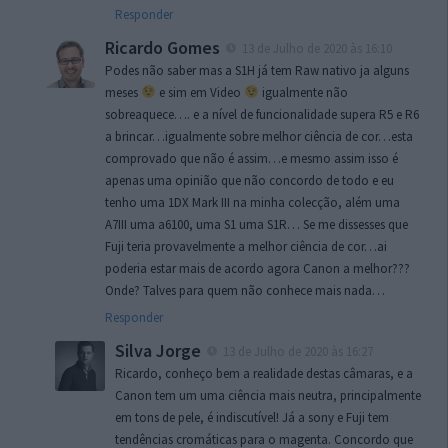
Responder
Ricardo Gomes
13 de Julho de 2020 às 16:10
Podes não saber mas a S1H já tem Raw nativo ja alguns
meses
e sim em Video
igualmente não
sobreaquece…. e a nível de funcionalidade supera R5 e R6
a brincar…igualmente sobre melhor ciência de cor…esta
comprovado que não é assim…e mesmo assim isso é
apenas uma opinião que não concordo de todo e eu
tenho uma 1DX Mark III na minha colecção, além uma
A7III uma a6100, uma S1 uma S1R… Se me dissesses que
Fuji teria provavelmente a melhor ciência de cor…ai
poderia estar mais de acordo agora Canon a melhor???
Onde? Talves para quem não conhece mais nada…
Responder
Silva Jorge
13 de Julho de 2020 às 16:27
Ricardo, conheço bem a realidade destas câmaras, e a
Canon tem um uma ciência mais neutra, principalmente
em tons de pele, é indiscutível! Já a sony e Fuji tem
tendências cromáticas para o magenta. Concordo que