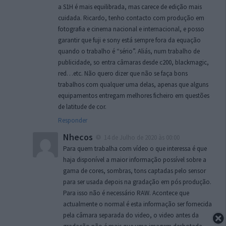
a S1H é mais equilibrada, mas carece de edição mais
cuidada. Ricardo, tenho contacto com produção em
fotografia e cinema nacional e internacional, e posso
garantir que fuji e sony está sempre fora da equação
quando o trabalho é “sério”. Aliás, num trabalho de
publicidade, so entra câmaras desde c200, blackmagic,
red…etc. Não quero dizer que não se faça bons
trabalhos com qualquer uma delas, apenas que alguns
equipamentos entregam melhores ficheiro em questões
de latitude de cor.
Responder
Nhecos
14 de Julho de 2020 às 00:00
Para quem trabalha com vídeo o que interessa é que
haja disponível a maior informação possível sobre a
gama de cores, sombras, tons captadas pelo sensor
para ser usada depois na gradação em pós produção.
Para isso não é necessário RAW. Acontece que
actualmente o normal é esta informação ser fornecida
pela câmara separada do video, o video antes da