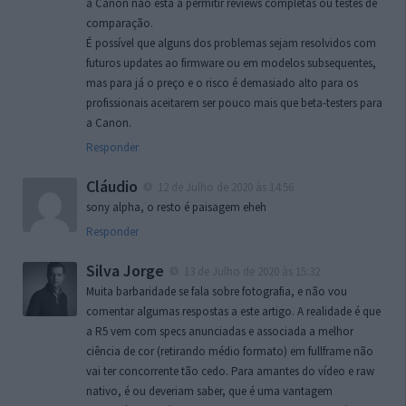
a Canon não está a permitir reviews completas ou testes de
comparação.
É possível que alguns dos problemas sejam resolvidos com
futuros updates ao firmware ou em modelos subsequentes,
mas para já o preço e o risco é demasiado alto para os
profissionais aceitarem ser pouco mais que beta-testers para
a Canon.
Responder
Cláudio
12 de Julho de 2020 às 14:56
sony alpha, o resto é paisagem eheh
Responder
Silva Jorge
13 de Julho de 2020 às 15:32
Muita barbaridade se fala sobre fotografia, e não vou
comentar algumas respostas a este artigo. A realidade é que
a R5 vem com specs anunciadas e associada a melhor
ciência de cor (retirando médio formato) em fullframe não
vai ter concorrente tão cedo. Para amantes do vídeo e raw
nativo, é ou deveriam saber, que é uma vantagem