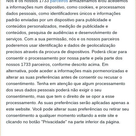
Nós e os nossos 1733
parceiros
armazenamos e/ou acedemos
a informações num dispositivo, como cookies, e processamos
dados pessoais, como identificadores únicos e informações
padrão enviadas por um dispositivo para publicidade e
conteúdos personalizados, medição de publicidade e
conteúdos, pesquisa de audiências e desenvolvimento de
serviços.
Com a sua permissão, nós e os nossos parceiros
poderemos usar identificação e dados de geolocalização
precisos através da procura de dispositivos. Poderá clicar para
consentir o processamento por nossa parte e pela parte dos
nossos 1733 parceiros, conforme descrito acima. Em
A procura dos utilizadores levou ao regresso do
alternativa, pode aceder a informações mais pormenorizadas e
multi-controlador à EOS R5, para além da AF Touch
alterar as suas preferências antes de consentir ou recusar o
and Drag (Toque e Arraste), utilizando o ecrã táctil de
consentimento.
Tenha em atenção que algum processamento
ângulo variável com resolução de 2.1 milhões de
dos seus dados pessoais poderá não exigir o seu
pontos.
consentimento, mas que tem o direito de se opor a esse
processamento. As suas preferências serão aplicadas apenas a
Suportando também o RAW Dual Pixel, é possível
este website. Você pode alterar suas preferências ou retirar seu
corrigir a focagem e o contraste no fundo e alterar a
consentimento a qualquer momento voltando a este site e
iluminação dos retratos após a captação da imagem
clicando no botão "Privacidade" na parte inferior da página.
– o que aumenta as possibilidades criativas. O visor