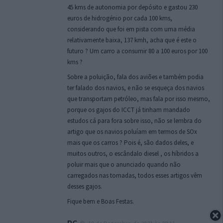
45 kms de autonomia por depósito e gastou 230
euros de hidrogénio por cada 100 kms,
considerando que foi em pista com uma média
relativamente baixa, 137 kmh, acha que é este o
futuro ? Um carro a consumir 80 a 100 euros por 100
kms ?
Sobre a poluição, fala dos aviões e também podia
ter falado dos navios, e não se esqueça dos navios
que transportam petróleo, mas fala por isso mesmo,
porque os gajos do ICCT já tinham mandado
estudos cá para fora sobre isso, não se lembra do
artigo que os navios poluíam em termos de SOx
mais que os carros ? Pois é, são dados deles, e
muitos outros, o escândalo diesel , os híbridos a
poluir mais que o anunciado quando não
carregados nas tomadas, todos esses artigos vêm
desses gajos.
Fique bem e Boas Festas.