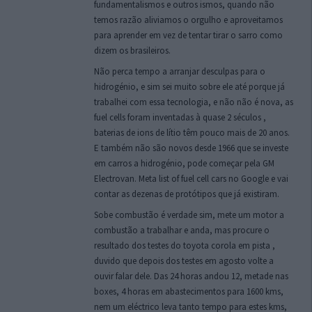
fundamentalismos e outros ismos, quando não
temos razão aliviamos o orgulho e aproveitamos
para aprender em vez de tentar tirar o sarro como
dizem os brasileiros.
Não perca tempo a arranjar desculpas para o
hidrogénio, e sim sei muito sobre ele até porque já
trabalhei com essa tecnologia, e não não é nova, as
fuel cells foram inventadas à quase 2 séculos ,
baterias de ions de lítio têm pouco mais de 20 anos.
E também não são novos desde 1966 que se investe
em carros a hidrogénio, pode começar pela GM
Electrovan. Meta list of fuel cell cars no Google e vai
contar as dezenas de protótipos que já existiram.
Sobe combustão é verdade sim, mete um motor a
combustão a trabalhar e anda, mas procure o
resultado dos testes do toyota corola em pista ,
duvido que depois dos testes em agosto volte a
ouvir falar dele. Das 24 horas andou 12, metade nas
boxes, 4 horas em abastecimentos para 1600 kms,
nem um eléctrico leva tanto tempo para estes kms,