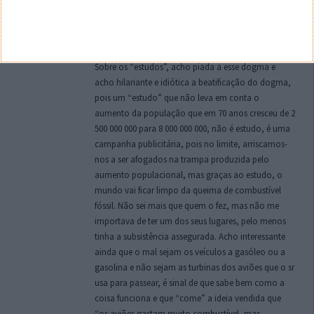
nome de “pilha de combustível”, não conheço de
facto a tecnologia inerente ao hidrogénio, mas sei
que é uma tecnologia que dá os primeiros passos e
que ainda se desenvolve.
Sobre os “estudos”, acho piada a esse dogma e
acho hilariante e idiótica a beatificação do dogma,
pois um “estudo” que não leva em conta o
aumento da população que em 70 anos cresceu de 2
500 000 000 para 8 000 000 000, não é estudo, é uma
campanha publicitária, pois no limite, arriscamos-
nos a ser afogados na trampa produzida pelo
aumento populacional, mas graças ao estudo, o
mundo vai ficar limpo da queima de combustível
fóssil. Não sei mais que quem o fez, mas não me
importava de ter um dos seus lugares, pelo menos
tinha a subsistência assegurada. Acho interessante
ainda que o mal sejam os veículos a gasóleo ou a
gasolina e não sejam as turbinas dos aviões que o sr
usa para passear, é sinal de que sabe bem como a
coisa funciona e que “come” a ideia vendida que
“os aviões gastam muito combustível, mas