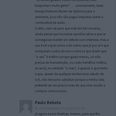
trasportam muita gente” . . . curiosamente, esses
transportadores devem ser óptimos para o
ambiente, pois não são pagos impostos sobre o
combustível de avião . . .
A sério, nem sei para que meti em tal conversa,
ainda pensei que houvesse opiniões sérias e que se
conseguisse manter um debate com interesse, mas a
sua é tal e qual como a de outros que já por aí li que
comparam custos de uns e outros e que dizem que
“o seu” é melhor porque gasta menos, ou não
precisa de manutenção, ou custo benefício melhor,
eu sei lá, na verdade “o meu”, é apenas o que tenho
e que, apesar de qualquer tendencioso estudo de
icct, não tenciono substituir porque a minha vida
pretende ser um pouco mais do que criar sucata a
comprar carros novos.
Paulo Rebelo
19 de Dezembro de 2021 às 07:20
já agora e para finalizar, mesmo, para que lhe