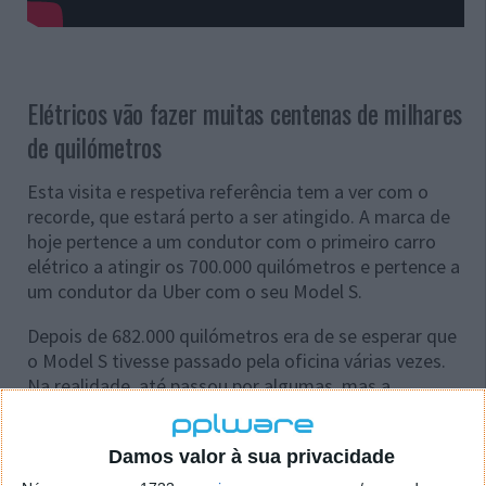
Elétricos vão fazer muitas centenas de milhares
de quilómetros
Esta visita e respetiva referência tem a ver com o
recorde, que estará perto a ser atingido. A marca de
hoje pertence a um condutor com o primeiro carro
elétrico a atingir os 700.000 quilómetros e pertence a
um condutor da Uber com o seu Model S.
Depois de 682.000 quilómetros era de se esperar que
o Model S tivesse passado pela oficina várias vezes.
Na realidade, até passou por algumas, mas a
quilometragem entre cada uma das ocasiões reflete
bem a confiabilidade deste modelo, que também
Damos valor à sua privacidade
deixou a fábrica com o
pacote de garantia
ilimitada,
portanto, nenhum custo foi contabilizado em