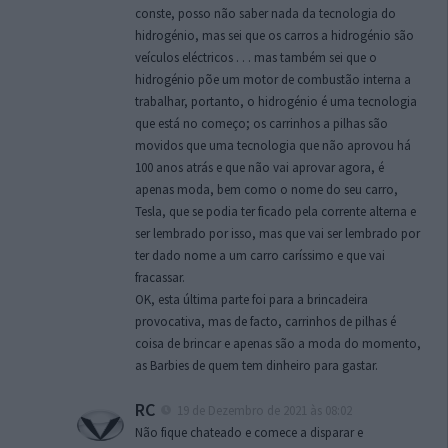
conste, posso não saber nada da tecnologia do
hidrogénio, mas sei que os carros a hidrogénio são
veículos eléctricos . . . mas também sei que o
hidrogénio põe um motor de combustão interna a
trabalhar, portanto, o hidrogénio é uma tecnologia
que está no começo; os carrinhos a pilhas são
movidos que uma tecnologia que não aprovou há
100 anos atrás e que não vai aprovar agora, é
apenas moda, bem como o nome do seu carro,
Tesla, que se podia ter ficado pela corrente alterna e
ser lembrado por isso, mas que vai ser lembrado por
ter dado nome a um carro caríssimo e que vai
fracassar.
OK, esta última parte foi para a brincadeira
provocativa, mas de facto, carrinhos de pilhas é
coisa de brincar e apenas são a moda do momento,
as Barbies de quem tem dinheiro para gastar.
RC
19 de Dezembro de 2021 às 08:02
Não fique chateado e comece a disparar e