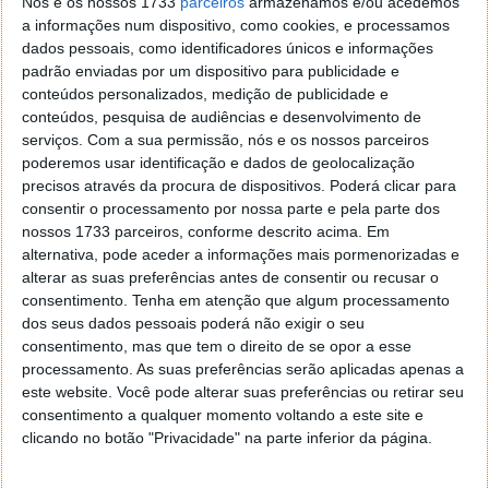
Nós e os nossos 1733
parceiros
armazenamos e/ou acedemos
reparações e substituições de componentes
a informações num dispositivo, como cookies, e processamos
principais.
dados pessoais, como identificadores únicos e informações
padrão enviadas por um dispositivo para publicidade e
Mas calma, para além de elementos de desgaste,
conteúdos personalizados, medição de publicidade e
vários componentes-chave foram substituídos ao
conteúdos, pesquisa de audiências e desenvolvimento de
serviços.
Com a sua permissão, nós e os nossos parceiros
longo do tempo, mas é notável que o motor elétrico
poderemos usar identificação e dados de geolocalização
traseiro permanece o mesmo que deixou a fábrica
precisos através da procura de dispositivos. Poderá clicar para
em 2015. No entanto, o motor elétrico frontal foi
consentir o processamento por nossa parte e pela parte dos
substituído. Agora, a substituição só se deu quando
nossos 1733 parceiros, conforme descrito acima. Em
este já tinha 611.000 quilómetros. É obra!
alternativa, pode aceder a informações mais pormenorizadas e
alterar as suas preferências antes de consentir ou recusar o
consentimento.
Tenha em atenção que algum processamento
dos seus dados pessoais poderá não exigir o seu
consentimento, mas que tem o direito de se opor a esse
processamento. As suas preferências serão aplicadas apenas a
este website. Você pode alterar suas preferências ou retirar seu
consentimento a qualquer momento voltando a este site e
clicando no botão "Privacidade" na parte inferior da página.
E a bateria?