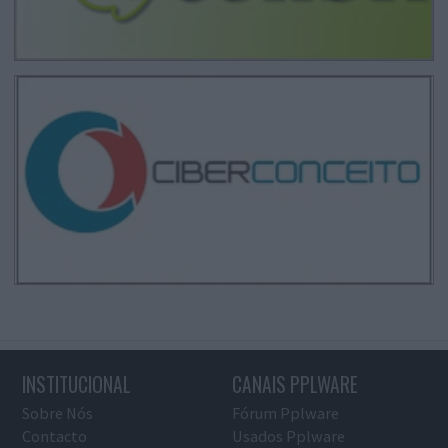
INSTITUCIONAL
CANAIS PPLWARE
Sobre Nós
Fórum Pplware
Contacto
Usados Pplware