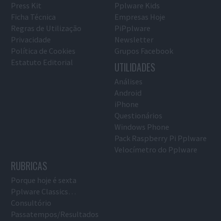
Press Kit
Pplware Kids
Ficha Técnica
Empresas Hoje
Regras de Utilização
PiPplware
Privacidade
Newsletter
Política de Cookies
Grupos Facebook
Estatuto Editorial
UTILIDADES
Análises
Android
iPhone
Questionários
Windows Phone
Pack Raspberry Pi Pplware
Velocímetro do Pplware
RUBRICAS
Porque hoje é sexta
Pplware Classics…
Consultório
Passatempos/Resultados