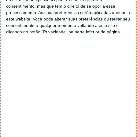
editores de mapas do Waze e assim estará
consentimento, mas que tem o direito de se opor a esse
atualizada em tempo real e com todos os dados
processamento. As suas preferências serão aplicadas apenas a
necessários.
este website. Você pode alterar suas preferências ou retirar seu
consentimento a qualquer momento voltando a este site e
O Waze tem já esta novidade acessível a todos e irá
clicando no botão "Privacidade" na parte inferior da página.
alargar a mais utilizadores nas próximas semanas. É
mais um passo para tornar mais acessível a utilização
de qualquer carro elétrico, em especial no ponto dos
carregamentos, algo que deverá ser melhorado para
ajudar a democratizar este tipo de veículos.