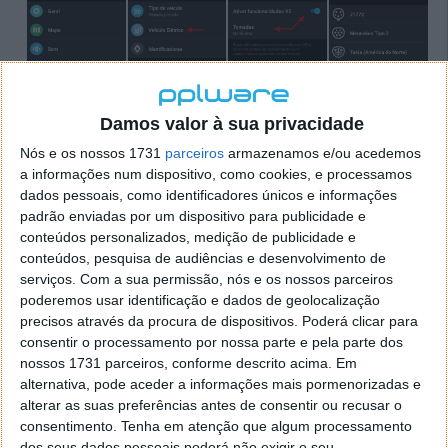
Damos valor à sua privacidade
Nós e os nossos 1731
parceiros
armazenamos e/ou acedemos
a informações num dispositivo, como cookies, e processamos
dados pessoais, como identificadores únicos e informações
padrão enviadas por um dispositivo para publicidade e
conteúdos personalizados, medição de publicidade e
conteúdos, pesquisa de audiências e desenvolvimento de
Rotas ajustada à tomada necessária para
serviços.
Com a sua permissão, nós e os nossos parceiros
poderemos usar identificação e dados de geolocalização
cada caso
precisos através da procura de dispositivos. Poderá clicar para
consentir o processamento por nossa parte e pela parte dos
Assim, e com esta informação, o utilizador não tem
nossos 1731 parceiros, conforme descrito acima. Em
apenas dados dos pontos para carregamentos no
alternativa, pode aceder a informações mais pormenorizadas e
Waze, mas também os ajustados ao seu carro
alterar as suas preferências antes de consentir ou recusar o
elétrico. Esta informação será mantida pelos
consentimento.
Tenha em atenção que algum processamento
dos seus dados pessoais poderá não exigir o seu