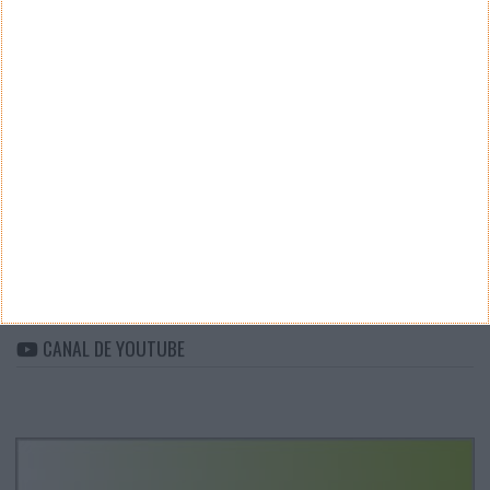
Teste a velocidade da sua Internet
CATEGORIAS
Categorias
ARQUIVO
Arquivo
CANAL DE YOUTUBE