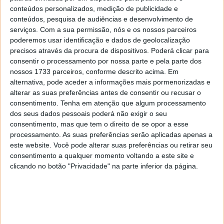
conteúdos personalizados, medição de publicidade e
conteúdos, pesquisa de audiências e desenvolvimento de
ASF
serviços.
Com a sua permissão, nós e os nossos parceiros
poderemos usar identificação e dados de geolocalização
precisos através da procura de dispositivos. Poderá clicar para
consentir o processamento por nossa parte e pela parte dos
nossos 1733 parceiros, conforme descrito acima. Em
Este artigo tem mais de um ano
alternativa, pode aceder a informações mais pormenorizadas e
alterar as suas preferências antes de consentir ou recusar o
consentimento.
Tenha em atenção que algum processamento
dos seus dados pessoais poderá não exigir o seu
Acompanhe o Pplware no Google Notícias
consentimento, mas que tem o direito de se opor a esse
processamento. As suas preferências serão aplicadas apenas a
este website. Você pode alterar suas preferências ou retirar seu
Proponha uma correção, faça uma sugestão
consentimento a qualquer momento voltando a este site e
clicando no botão "Privacidade" na parte inferior da página.
Autor:
Pedro Pinto
Tags:
carro
matricula