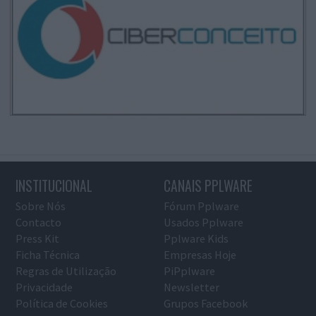
INSTITUCIONAL
CANAIS PPLWARE
Sobre Nós
Fórum Pplware
Contacto
Usados Pplware
Press Kit
Pplware Kids
Ficha Técnica
Empresas Hoje
Regras de Utilização
PiPplware
Privacidade
Newsletter
Política de Cookies
Grupos Facebook