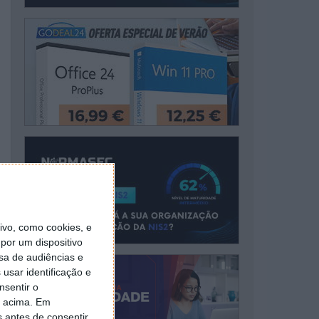
vo, como cookies, e
por um dispositivo
sa de audiências e
usar identificação e
nsentir o
o acima. Em
s antes de consentir