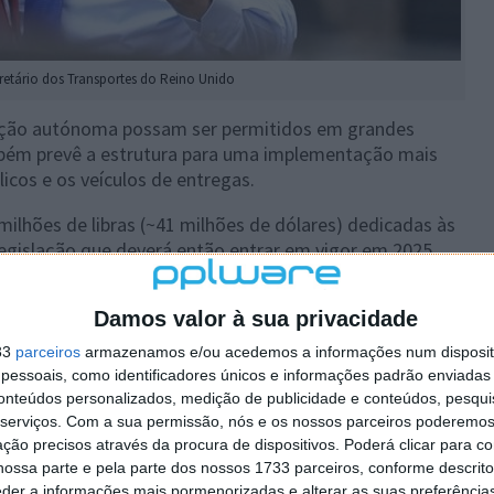
retário dos Transportes do Reino Unido
reção autónoma possam ser permitidos em grandes
mbém prevê a estrutura para uma implementação mais
icos e os veículos de entregas.
 milhões de libras (~41 milhões de dólares) dedicadas às
legislação que deverá então entrar em vigor em 2025.
se que "
a legislação afirma que os fabricantes são
Damos valor à sua privacidade
uando estes se conduzem sozinhos, o que significa que
vel por incidentes relacionados com a direção
33
parceiros
armazenamos e/ou acedemos a informações num dispositi
da direção
".
essoais, como identificadores únicos e informações padrão enviadas 
conteúdos personalizados, medição de publicidade e conteúdos, pesqui
bo
, algo do género apenas deverá ser implementado
serviços.
Com a sua permissão, nós e os nossos parceiros poderemos 
ção precisos através da procura de dispositivos. Poderá clicar para co
ossa parte e pela parte dos nossos 1733 parceiros, conforme descrit
eder a informações mais pormenorizadas e alterar as suas preferência