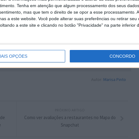
timento.
Tenha em atenção que algum processamento dos seus dados
nsentimento, mas que tem o direito de se opor a esse processamento. A
 artigo tem mais de um ano
as a este website. Você pode alterar suas preferências ou retirar seu
tando a este site e clicando no botão "Privacidade" na parte inferior 
eículos autónomos
AIS OPÇÕES
CONCORDO
plware no Google Notícias
Autor:
Marisa Pinto
PRÓXIMO ARTIGO
 de
Como ver avaliações a restaurantes no Mapa do
e
Snapchat