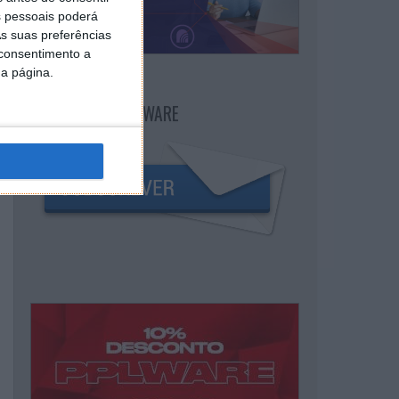
 pessoais poderá
s suas preferências
 consentimento a
da página.
NEWSLETTER PPLWARE