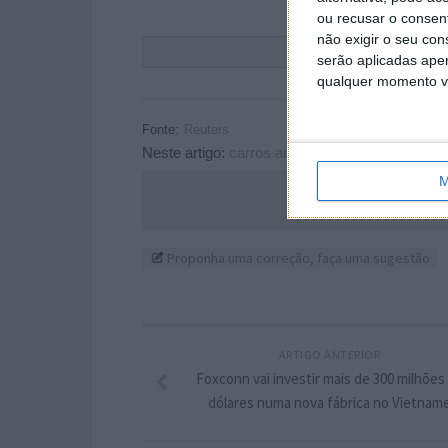
ou recusar o consen
não exigir o seu co
Este
serão aplicadas apen
qualquer momento vol
Fonte:
Reuters
Neste artigo:
carros autónomos
,
reino unido
,
v
M
Acompanhe o P
Proponha uma correção, faça uma sugestão
ARTIGO ANTERIOR
Foxconn vai investir mais de 300 milhões
dólares numa nova fábrica no Vietnam