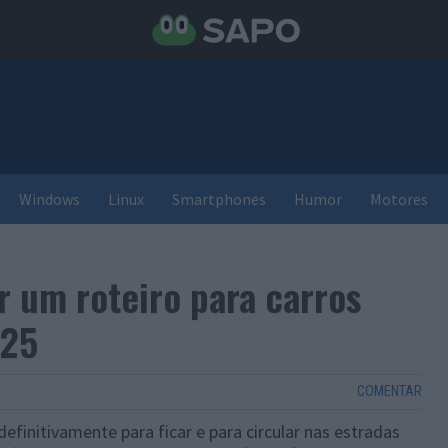
Windows
Linux
Smartphones
Humor
Motores
r um roteiro para carros
025
COMENTAR
efinitivamente para ficar e para circular nas estradas