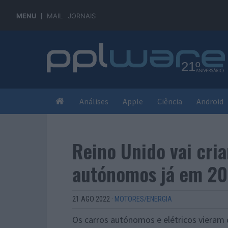
MENU
MAIL
JORNAIS
Análises
Apple
Ciência
Android
Reino Unido vai cria
autónomos já em 2
21 AGO 2022
·
MOTORES/ENERGIA
Os carros autónomos e elétricos vieram d