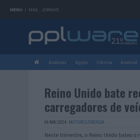
MENU
MAIL
JORNAIS
Análises
Apple
Ciência
Android
Reino Unido bate re
carregadores de veí
06 MAI 2024
·
MOTORES/ENERGIA
Neste trimestre, o Reino Unido bateu o