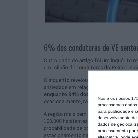
6% dos condutores de VE sente
Outro dado do artigo foi um inquérito re
um milhão de condutores do Reino Unid
O inquérito revelou que apenas 6% dos c
ansiedade em relação à autonomia, quer
enquanto 94% dos condutores
afirmara
Nós e os nossos 17
ocasionalmente, raramente ou nunca.
processamos dados p
para publicidade e 
A região mais bem servida tem sido sem
desenvolvimento de 
100.000 habitantes, uma vez que as em
dados de geolocaliza
probabilidade de possuir um automóvel el
processamento por n
estacionamento na rua, o que significa
q
alternativa, pode ac