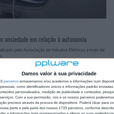
m ansiedade em relação à autonomia
alizado pela Associação de Veículos Elétricos a mais de
o.
ondutores de VE em Inglaterra referiram sentir
 com muita frequência quer com alguma frequência,
Damos valor à sua privacidade
m sentir ansiedade em relação à autonomia
33
parceiros
armazenamos e/ou acedemos a informações num dispositi
essoais, como identificadores únicos e informações padrão enviadas 
conteúdos personalizados, medição de publicidade e conteúdos, pesqui
pre Londres, que tem 221 carregadores por cada
serviços.
Com a sua permissão, nós e os nossos parceiros poderemos 
presas perseguem uma população mais rica e com maior
ção precisos através da procura de dispositivos. Poderá clicar para co
étrico. Muitos bairros ricos da capital não dispõem de
ossa parte e pela parte dos nossos 1733 parceiros, conforme descrit
ue os compradores de veículos eléctricos dependem
eder a informações mais pormenorizadas e alterar as suas preferência