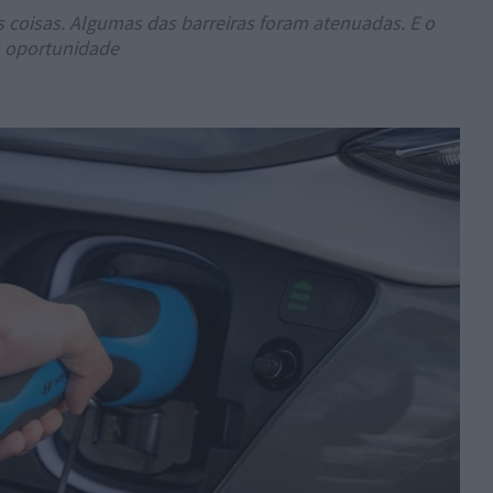
coisas. Algumas das barreiras foram atenuadas. E o
a oportunidade