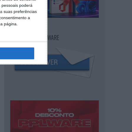
 pessoais poderá
s suas preferências
 consentimento a
da página.
NEWSLETTER PPLWARE