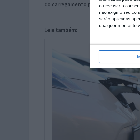
do carregamento público
.
ou recusar o consen
não exigir o seu co
serão aplicadas apen
qualquer momento vol
Leia também:
M