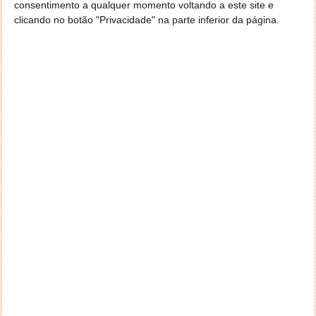
consentimento a qualquer momento voltando a este site e
clicando no botão "Privacidade" na parte inferior da página.
Preço e disponibilidade
A Olympian Motors está agora a aceitar depósitos
reembolsáveis de 500 dólares (cerca de 460 euros) de
potenciais compradores nos EUA, Canadá e China
para uma primeira Edição dos Fundadores do Modelo
01, que terá um preço total de 80.000 dólares, algo
na casa dos 73 mil euros.
Os test drives terão início em abril em várias cidades
dos EUA e as primeiras entregas da Edição dos
Fundadores serão feitas em maio. Sobre o
lançamento na Europa, a marca também tem planos
e na pré-encomenda está já disponível o nosso
continente.