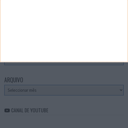
Teste a velocidade da sua Internet
CATEGORIAS
Categorias
ARQUIVO
Arquivo
CANAL DE YOUTUBE