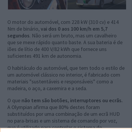
O motor do automóvel, com 228 kW (310 cv) e 414
Nm de binário,
vai dos 0 aos 100 km/h em 5,7
segundos
. Não será um bruto, mas um cavalheiro
que se mexe rápido quanto baste. A sua bateria é de
iões de lítio de 400 V/82 kWh que fornece uns
suficientes 491 km de autonomia.
O habitáculo do automóvel, que tem todo o estilo de
um automóvel clássico no interior, é fabricado com
materiais "sustentáveis e responsáveis" como a
madeira, o aço, a caxemira e a seda.
O que
não tem são botões, interruptores ou ecrãs.
A Olympian afirma que 80% destes foram
substituídos por uma combinação de um ecrã HUD
no para-brisas e um sistema de comando por voz,
que é utilizado para controlar o sistema de