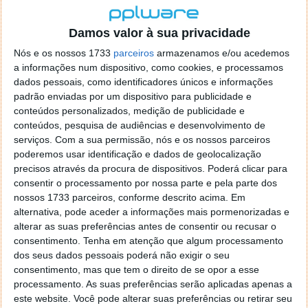
infoentretenimento, o aquecimento/ar condicionado,
o ajuste dos bancos, a iluminação e outras funções.
Damos valor à sua privacidade
O equipamento de segurança inclui até nove airbags
Nós e os nossos 1733
parceiros
armazenamos e/ou acedemos
e vidro laminado em todas as janelas e no tejadilho.
a informações num dispositivo, como cookies, e processamos
dados pessoais, como identificadores únicos e informações
padrão enviadas por um dispositivo para publicidade e
conteúdos personalizados, medição de publicidade e
conteúdos, pesquisa de audiências e desenvolvimento de
serviços.
Com a sua permissão, nós e os nossos parceiros
poderemos usar identificação e dados de geolocalização
precisos através da procura de dispositivos. Poderá clicar para
consentir o processamento por nossa parte e pela parte dos
nossos 1733 parceiros, conforme descrito acima. Em
alternativa, pode aceder a informações mais pormenorizadas e
alterar as suas preferências antes de consentir ou recusar o
consentimento.
Tenha em atenção que algum processamento
dos seus dados pessoais poderá não exigir o seu
consentimento, mas que tem o direito de se opor a esse
processamento. As suas preferências serão aplicadas apenas a
este website. Você pode alterar suas preferências ou retirar seu