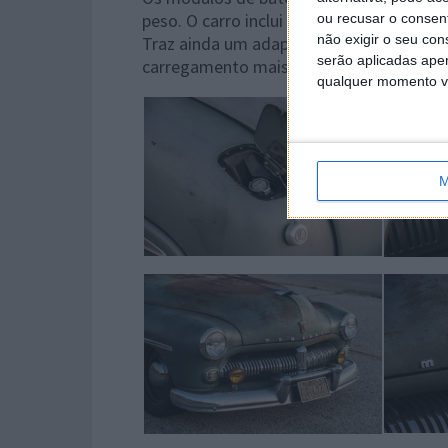
peso. O carro inclui uma ficha de carga 
ou recusar o consen
não exigir o seu co
Traz ainda um adaptador Supercharger da
serão aplicadas apen
carregamento mais rápido usando as est
qualquer momento vol
M