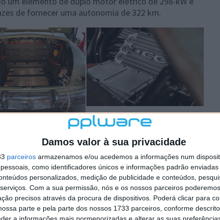
ado um elemento de duplo motor elétrico de 298-kW e
azes de fornecer uma autonomia de 322 km.
esa de soluções de veículos elétricos Stealth EV trouxe
Damos valor à sua privacidade
o é, trouxe o motor elétrico. Há assim um fabrico a
ectric. As duas empresas seguiram com um
layout
de
33
parceiros
armazenamos e/ou acedemos a informações num dispositi
esenvolve até 400 cavalos e 637 Nm de binário.
essoais, como identificadores únicos e informações padrão enviadas 
conteúdos personalizados, medição de publicidade e conteúdos, pesqui
fantástico carro chega aos 193 km/h. Vem equipado com
serviços.
Com a sua permissão, nós e os nossos parceiros poderemos 
a que fornece um alcance entre 241 e 322 km.
ção precisos através da procura de dispositivos. Poderá clicar para co
ossa parte e pela parte dos nossos 1733 parceiros, conforme descrit
o redor do veículo para uma melhor distribuição do
eder a informações mais pormenorizadas e alterar as suas preferência