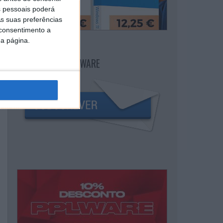
 pessoais poderá
s suas preferências
 consentimento a
da página.
NEWSLETTER PPLWARE