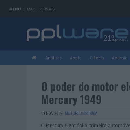
MENU
MAIL
JORNAIS
Análises
Apple
Ciência
Android
O poder do motor el
Mercury 1949
19 NOV 2018
·
MOTORES/ENERGIA
O Mercury Eight foi o primeiro automóve