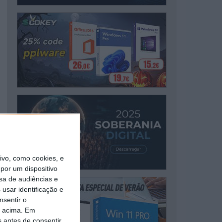
vo, como cookies, e
por um dispositivo
sa de audiências e
usar identificação e
nsentir o
o acima. Em
s antes de consentir