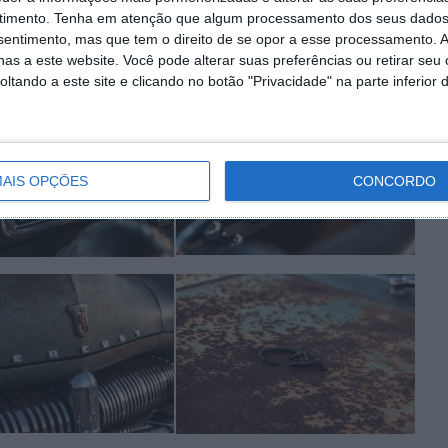
rápida CHAdeMO 125A abaixo do suporte da placa frontal.
timento.
Tenha em atenção que algum processamento dos seus dados
nsentimento, mas que tem o direito de se opor a esse processamento. A
 Tesla atrás da porta de combustível para o
as a este website. Você pode alterar suas preferências ou retirar seu
ruturas da Tesla.
tando a este site e clicando no botão "Privacidade" na parte inferior 
AIS OPÇÕES
CONCORDO