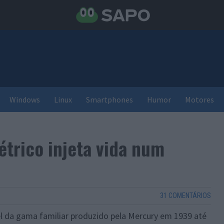
Windows
Linux
Smartphones
Humor
Motores
étrico injeta vida num
31 COMENTÁRIOS
l da gama familiar produzido pela Mercury em 1939 até