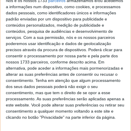
Aerodinâmica e design
Nós e os nossos 1733
parceiros
armazenamos e/ou acedemos
a informações num dispositivo, como cookies, e processamos
dados pessoais, como identificadores únicos e informações
O design do Koenigsegg Jesko Absolut é um
padrão enviadas por um dispositivo para publicidade e
testemunho do empenho da empresa em ultrapassar
conteúdos personalizados, medição de publicidade e
os limites da engenharia automóvel.
conteúdos, pesquisa de audiências e desenvolvimento de
serviços.
Com a sua permissão, nós e os nossos parceiros
A forma elegante e aerodinâmica do hipercarro é o
poderemos usar identificação e dados de geolocalização
resultado de extensas simulações de dinâmica de
precisos através da procura de dispositivos. Poderá clicar para
fluidos computacional (CFD) e testes em túnel de
consentir o processamento por nossa parte e pela parte dos
vento. Todas as curvas e ângulos da carroçaria foram
nossos 1733 parceiros, conforme descrito acima. Em
cuidadosamente concebidos para minimizar a
alternativa, pode aceder a informações mais pormenorizadas e
resistência e maximizar a força descendente,
alterar as suas preferências antes de consentir ou recusar o
assegurando uma estabilidade e um comportamento
consentimento.
Tenha em atenção que algum processamento
dos seus dados pessoais poderá não exigir o seu
excecionais a altas velocidades.
consentimento, mas que tem o direito de se opor a esse
processamento. As suas preferências serão aplicadas apenas a
Uma das características mais marcantes do Jesko
este website. Você pode alterar suas preferências ou retirar seu
Absolut é a sua asa traseira ativa, que ajusta
consentimento a qualquer momento voltando a este site e
automaticamente o seu ângulo para otimizar o
clicando no botão "Privacidade" na parte inferior da página.
desempenho aerodinâmico com base na velocidade e
nas condições de condução. Este sistema avançado,