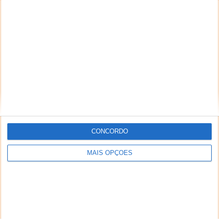
….donde lhe vem o dinheiro ? mas passa a vida no
Mónaco….
Responder
Hacker Alhinho
4 de Julho de 2024 às 15:39
Ela pode… Pode muito…
Responder
Vasco
5 de Julho de 2024 às 00:01
Vi o teste e apesar de só terem feito 0-400-0, deu para
perceber que a velocidade máxima pode ir para além dos
450km/h…
CONCORDO
Responder
MAIS OPÇÕES
DEIXE UM COMENTÁRIO
Comentário