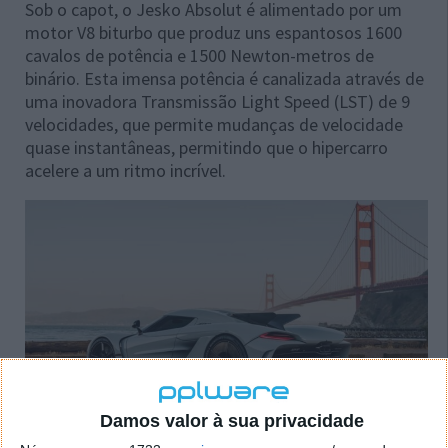
Sob o capot, o Jesko Absolut é alimentado por um
motor V8 biturbo que produz uns espantosos 1600
cavalos de potência e 1500 Newton-metros de
binário. Esta imensa potência é canalizada através de
uma inovadora Transmissão Light Speed (LST) de 9
velocidades, que permite mudanças de velocidade
quase instantâneas, permitindo que o hipercarro
acelere a um ritmo incrível.
Damos valor à sua privacidade