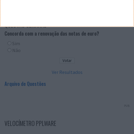
QUESTÃO SEMANAL
Concorda com a renovação das notas de euro?
Sim
Não
Ver Resultados
Arquivo de Questões
PUB
VELOCÍMETRO PPLWARE