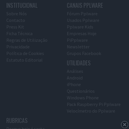
INSTITUCIONAL
CANAIS PPLWARE
Sobre Nós
Fórum Pplware
Contacto
Usados Pplware
Press Kit
Pplware Kids
Ficha Técnica
Empresas Hoje
Regras de Utilização
PiPplware
Privacidade
Newsletter
Política de Cookies
Grupos Facebook
Estatuto Editorial
UTILIDADES
Análises
Android
iPhone
Questionários
Windows Phone
Pack Raspberry Pi Pplware
Velocímetro do Pplware
RUBRICAS
Porque hoje é sexta