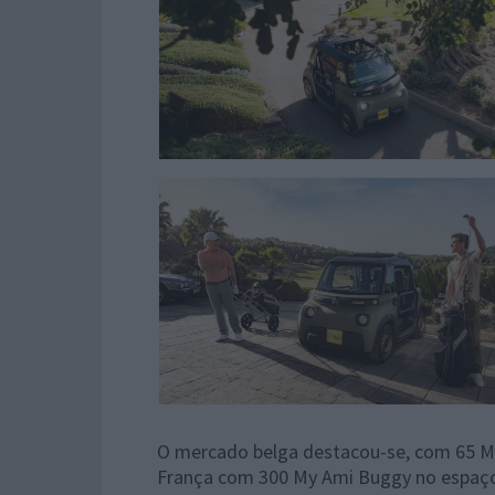
©Maison Vignaux@Continentalproductions
O mercado belga destacou-se, com 65 M
©Maison Vignaux@Continentalproductions
França com 300 My Ami Buggy no espaço 