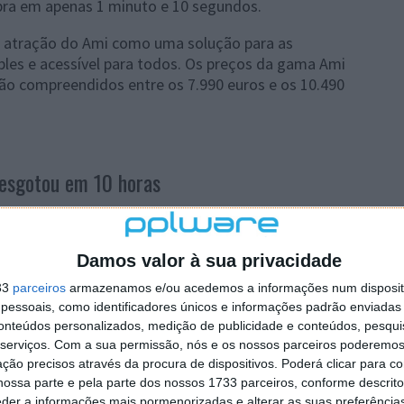
ra em apenas 1 minuto e 10 segundos.
a atração do Ami como uma solução para as
ples e acessível para todos. Os preços da gama Ami
ão compreendidos entre os 7.990 euros e os 10.490
 esgotou em 10 horas
metros
de comprimento da Citroën, o conceito My Ami
mente
revelado em dezembro de 2021
.
Damos valor à sua privacidade
a", a Citroën deu vida ao conceito no verão passado. O
33
parceiros
armazenamos e/ou acedemos a informações num dispositi
gy de edição limitada que foi colocado à venda em
essoais, como identificadores únicos e informações padrão enviadas 
a de cor cáqui e jantes douradas especiais.
conteúdos personalizados, medição de publicidade e conteúdos, pesqui
serviços.
Com a sua permissão, nós e os nossos parceiros poderemos 
ou em menos de 18 minutos, com os compradores a
ção precisos através da procura de dispositivos. Poderá clicar para co
ca verde.
ossa parte e pela parte dos nossos 1733 parceiros, conforme descrit
eder a informações mais pormenorizadas e alterar as suas preferência