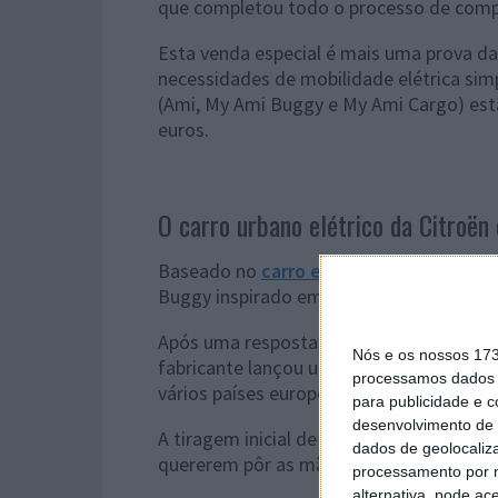
que completou todo o processo de comp
Esta venda especial é mais uma prova d
necessidades de mobilidade elétrica sim
(Ami, My Ami Buggy e My Ami Cargo) est
euros.
O carro urbano elétrico da Citroën
Baseado no
carro elétrico Ami de 2,41 
Buggy inspirado em off-road foi inicial
Após uma resposta "extremamente positiv
Nós e os nossos 17
fabricante lançou um modelo My Ami Bug
processamos dados p
vários países europeus com uma carroçari
para publicidade e 
desenvolvimento de 
A tiragem inicial de 50 unidades esgot
dados de geolocaliza
quererem pôr as mãos na máquina elétri
processamento por n
alternativa, pode ac