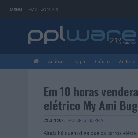
MENU
MAIL
JORNAIS
Análises
Apple
Ciência
Android
Em 10 horas vender
elétrico My Ami Bu
23 JUN 2023
·
MOTORES/ENERGIA
Ainda há quem diga que os carros elétric