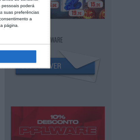
 pessoais poderá
s suas preferências
 consentimento a
da página.
NEWSLETTER PPLWARE