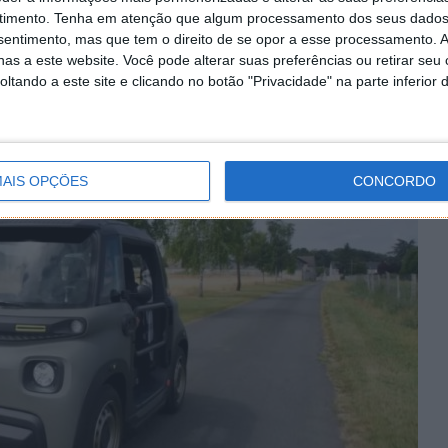
ma nova versão do My Ami Buggy, que foi colocada à
timento.
Tenha em atenção que algum processamento dos seus dados
do, França, Itália, Espanha, Bélgica, Grécia, Portugal,
nsentimento, mas que tem o direito de se opor a esse processamento. A
citadino elétrico de produção limitada foi apresentado
as a este website. Você pode alterar suas preferências ou retirar seu
 para Portugal.
tando a este site e clicando no botão "Privacidade" na parte inferior 
AIS OPÇÕES
CONCORDO