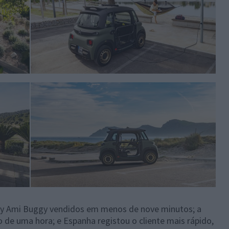
©Maison Vignaux@Continentalproductions
y Ami Buggy vendidos em menos de nove minutos; a
©Maison Vignaux@Continentalproductions
de uma hora; e Espanha registou o cliente mais rápido,