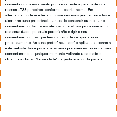
seu design semelhante ao de uma bagagem de mão,
consentir o processamento por nossa parte e pela parte dos
com pegas e rodas. Com uma potência de 3600 W,
nossos 1733 parceiros, conforme descrito acima. Em
pode ser utilizada para alimentar 99% aparelhos e
alternativa, pode aceder a informações mais pormenorizadas e
eletrodomésticos essenciais.
alterar as suas preferências antes de consentir ou recusar o
consentimento.
Tenha em atenção que algum processamento
No caso de uma interrupção energética não
dos seus dados pessoais poderá não exigir o seu
planeada, todas as necessidades podem ser
consentimento, mas que tem o direito de se opor a esse
resolvidas recorrendo às suas 14 tomadas, com
processamento. As suas preferências serão aplicadas apenas a
diversos formatos, tensões e potências.
este website. Você pode alterar suas preferências ou retirar seu
consentimento a qualquer momento voltando a este site e
clicando no botão "Privacidade" na parte inferior da página.