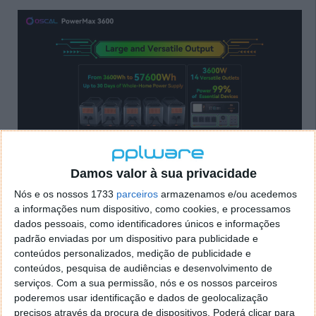
Damos valor à sua privacidade
Nós e os nossos 1733
parceiros
armazenamos e/ou acedemos
a informações num dispositivo, como cookies, e processamos
dados pessoais, como identificadores únicos e informações
padrão enviadas por um dispositivo para publicidade e
conteúdos personalizados, medição de publicidade e
conteúdos, pesquisa de audiências e desenvolvimento de
serviços.
Com a sua permissão, nós e os nossos parceiros
Além da sua grande capacidade, poupa aos
poderemos usar identificação e dados de geolocalização
utilizadores um mundo de complicações graças ao
precisos através da procura de dispositivos. Poderá clicar para