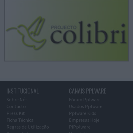
INSTITUCIONAL
CANAIS PPLWARE
Sobre Nós
Fórum Pplware
Contacto
Usados Pplware
Press Kit
Pplware Kids
Ficha Técnica
Empresas Hoje
Regras de Utilização
PiPplware