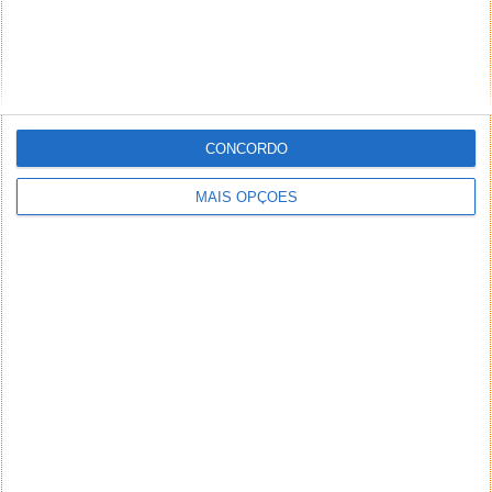
inseridos no sistema sem a devida identificação do
seu autor (nome completo e endereço válido de
email) também poderão ser excluídos.
CONCORDO
PUB
MAIS OPÇÕES