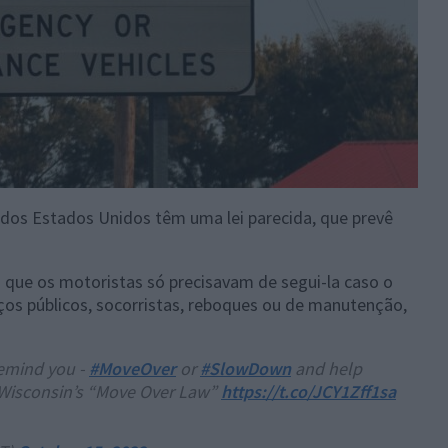
dos Estados Unidos têm uma lei parecida, que prevê
a que os motoristas só precisavam de segui-la caso o
iços públicos, socorristas, reboques ou de manutenção,
remind you -
#MoveOver
or
#SlowDown
and help
 Wisconsin’s “Move Over Law”
https://t.co/JCY1Zff1sa