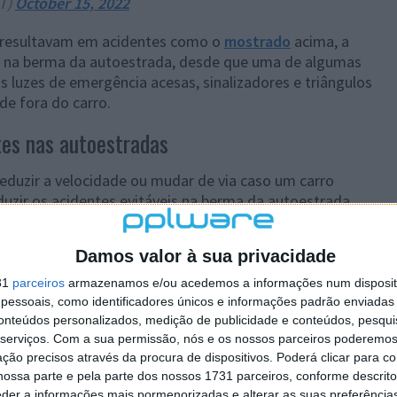
T)
October 15, 2022
e resultavam em acidentes como o
mostrado
acima, a
oa na berma da autoestrada, desde que uma de algumas
 as luzes de emergência acesas, sinalizadores e triângulos
de fora do carro.
tes nas autoestradas
reduzir a velocidade ou mudar de via caso um carro
duzir os acidentes evitáveis na berma da autoestrada.
ndo os condutores não reconhecem os veículos e
Damos valor à sua privacidade
e demais. De facto, as autoridades destacaram que é
, independentemente do carro que conduza.
31
parceiros
armazenamos e/ou acedemos a informações num dispositi
essoais, como identificadores únicos e informações padrão enviadas 
conteúdos personalizados, medição de publicidade e conteúdos, pesqui
serviços.
Com a sua permissão, nós e os nossos parceiros poderemos 
ção precisos através da procura de dispositivos. Poderá clicar para co
ossa parte e pela parte dos nossos 1731 parceiros, conforme descrit
eder a informações mais pormenorizadas e alterar as suas preferência