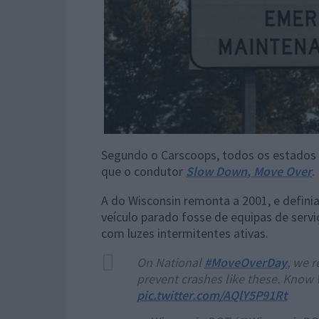
Segundo o Carscoops, todos os estados 
que o condutor
Slow Down, Move Over
.
A do Wisconsin remonta a 2001, e defini
veículo parado fosse de equipas de serv
com luzes intermitentes ativas.
On National
#MoveOverDay
, we 
prevent crashes like these. Know
pic.twitter.com/AQlY5P91Rt