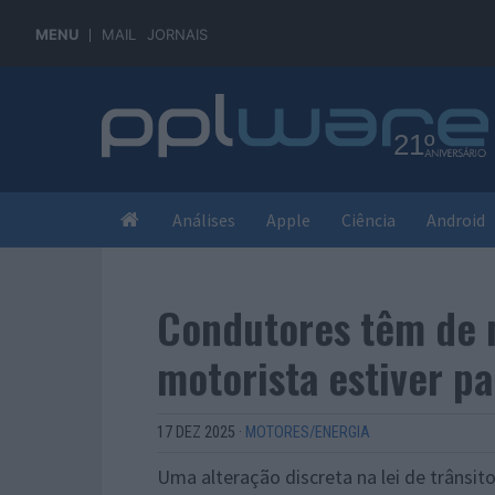
MENU
MAIL
JORNAIS
Análises
Apple
Ciência
Android
Condutores têm de 
motorista estiver p
17 DEZ 2025
·
MOTORES/ENERGIA
Uma alteração discreta na lei de trânsit