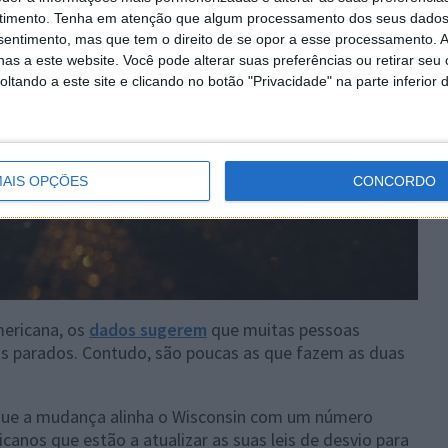
timento.
Tenha em atenção que algum processamento dos seus dados
nsentimento, mas que tem o direito de se opor a esse processamento. A
as a este website. Você pode alterar suas preferências ou retirar seu
tando a este site e clicando no botão "Privacidade" na parte inferior 
AIS OPÇÕES
CONCORDO
mericana, os
dados sugerem
que muitas pessoas
s parados. Contudo, são poucas as que fazem as duas
 que a mudança alinha o Wisconsin com um número
anos que estão a atualizar as suas leis de desvio para