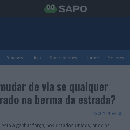
Windows
Linux
Smartphones
Humor
Motores
mudar de via se qualquer
arado na berma da estrada?
16 COMENTÁRIOS
o está a ganhar força, nos Estados Unidos, onde os