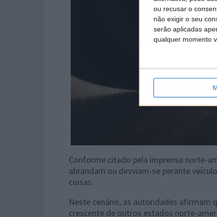
ou recusar o consen
não exigir o seu co
serão aplicadas apen
qualquer momento vol
M
Conforme citado pela imprensa norte-a
abrandam ou desviam-se perante veículo
coisas.
Neste cenário, as autoridades afirmam
crescente de outros estados norte-americ