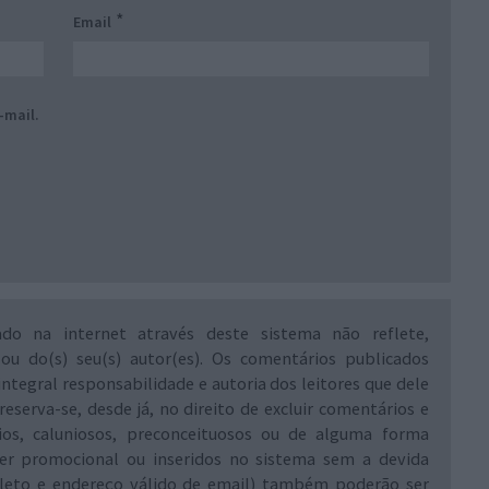
*
Email
-mail.
ado na internet através deste sistema não reflete,
 ou do(s) seu(s) autor(es). Os comentários publicados
integral responsabilidade e autoria dos leitores que dele
reserva-se, desde já, no direito de excluir comentários e
rios, caluniosos, preconceituosos ou de alguma forma
ráter promocional ou inseridos no sistema sem a devida
leto e endereço válido de email) também poderão ser