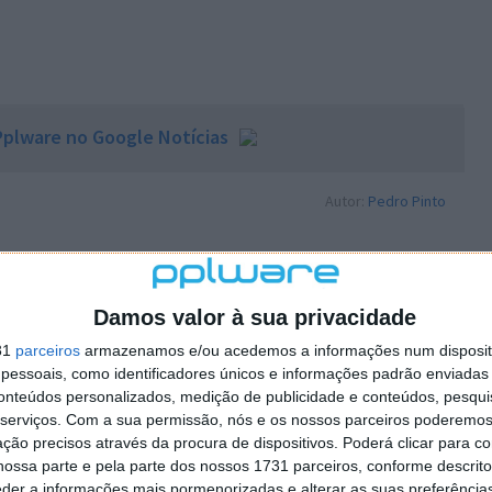
plware no Google Notícias
Autor:
Pedro Pinto
Damos valor à sua privacidade
31
parceiros
armazenamos e/ou acedemos a informações num dispositi
PRÓXIMO ARTIGO
essoais, como identificadores únicos e informações padrão enviadas 
lemas
O que acontece se o seu filho tiver um
conteúdos personalizados, medição de publicidade e conteúdos, pesqui
serviços.
Com a sua permissão, nós e os nossos parceiros poderemos 
acidente com o seu carro?
ção precisos através da procura de dispositivos. Poderá clicar para co
ossa parte e pela parte dos nossos 1731 parceiros, conforme descrit
eder a informações mais pormenorizadas e alterar as suas preferência