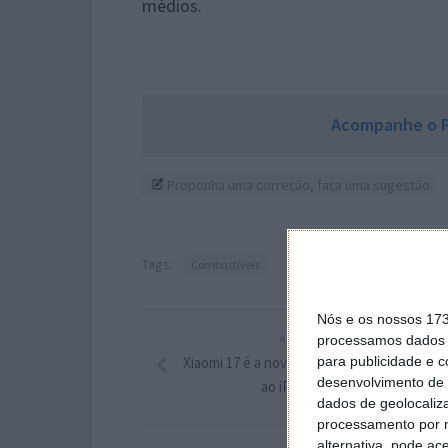
médios.
Acompanhe o P
Proponha uma correção, faça uma sugestão
Tags:
Combustíveis
Nós e os nossos 17
ARTIGO ANTERIOR
processamos dados p
Xiaomi 17 é a novidade que vai trazer prob
para publicidade e 
desenvolvimento de 
ao iPhone 17 e à Apple
dados de geolocaliza
processamento por n
alternativa, pode ac