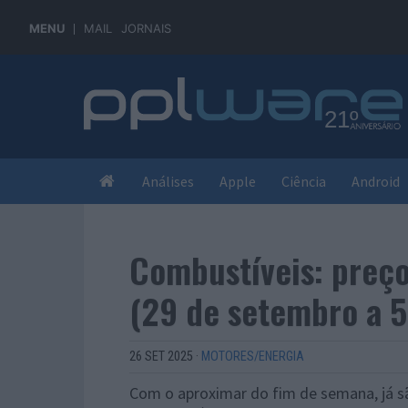
MENU
MAIL
JORNAIS
Análises
Apple
Ciência
Android
Combustíveis: preç
(29 de setembro a 5
26 SET 2025
·
MOTORES/ENERGIA
Com o aproximar do fim de semana, já s