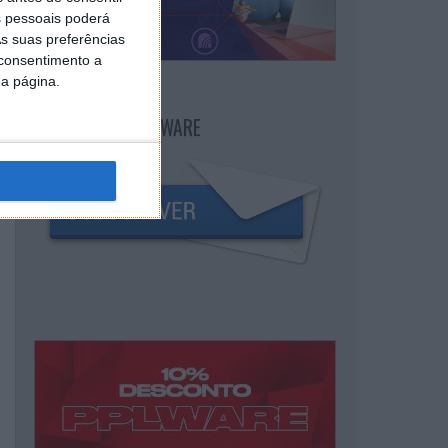
 pessoais poderá
s suas preferências
 consentimento a
da página.
NEWSLETTER PPLWARE