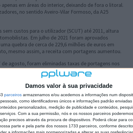
apenas em áreas do interior, deixando de fora o litoral.
lizadores, no sentido Aveiro-Vilar Formoso, da A25
sem custos para o utilizador (SCUT) até 2011, altura
tomobilistas. Em julho de 2021 foram aprovados
m uma quebra de cerca de 229,6 milhões de euros em
nto, mesmo assim, a receita com portagens aumentou.
7 de agosto, foram eliminadas taxas de portagens nos
Interior e em vias onde não existam alternativas que
nça, revogando o Decreto-Lei n.º 97/2023, de 17 de
Damos valor à sua privacidade
33
parceiros
armazenamos e/ou acedemos a informações num dispositi
essoais, como identificadores únicos e informações padrão enviadas 
conteúdos personalizados, medição de publicidade e conteúdos, pesqui
 artigo tem mais de um ano
serviços.
Com a sua permissão, nós e os nossos parceiros poderemos 
ção precisos através da procura de dispositivos. Poderá clicar para co
ossa parte e pela parte dos nossos 1733 parceiros, conforme descrit
eder a informações mais pormenorizadas e alterar as suas preferência