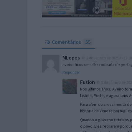
Comentários
55
MLopes
2 de Janeiro de 2025 às 17:18
aveiro ficou uma ilha rodeada de porta
Responder
Fusion
2 de Janeiro de 202
Nos últimos anos, Aveiro torn
Lisboa, Porto, e agora tens A
Para além do crescimento de
história da Veneza portuguesa
Quando o governo retira os p
o povo. Eles retiraram porq