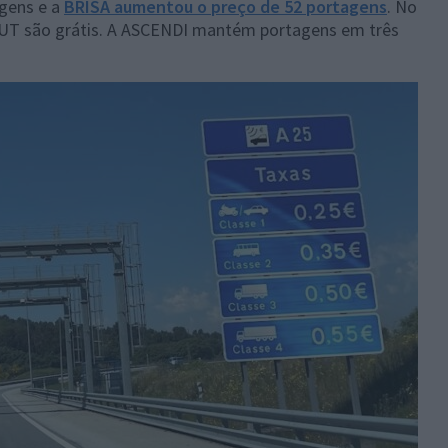
agens e a
BRISA aumentou o preço de 52 portagens
. No
CUT são grátis. A ASCENDI mantém portagens em três