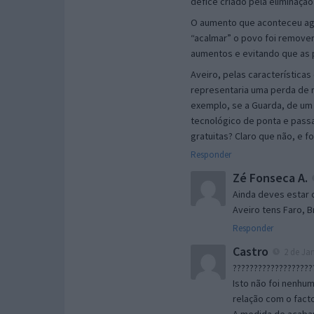
défice criado pela eliminação
O aumento que aconteceu ago
“acalmar” o povo foi remover
aumentos e evitando que as 
Aveiro, pelas característica
representaria uma perda de r
exemplo, se a Guarda, de um
tecnológico de ponta e passa
gratuitas? Claro que não, e 
Responder
Zé Fonseca A.
Ainda deves estar c
Aveiro tens Faro, Br
Responder
Castro
2 de Jan
???????????????????
Isto não foi nenh
relação com o fact
A medida de acabar