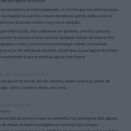
 das portagens no interior.
ra em janeiro já estava planeado, e a forma que encontraram para
 da equação os pórticos menos lucrativos, justificando assim os
pessoas ficassem todas crazy com a situação.
s que referi acima, não compensa ser gratuito, uma vez que isso
eceita. O mesmo aconteceria em qualquer cidade do interior. Por
 dia para o outro, se tornasse numa mega cidade com um hub
sse a ser de interesse nacional, acham que as portagens lá seriam
foi exatamente o que aconteceu agora com Aveiro.
2 de Janeiro de 2025 às 20:38
om álcool do fim de ano no sistema, Aveiro é um lixo, antes de
aga, Sintra, Coimbra, Viseu, até Leiria.
eiro de 2025 às 20:53
??????
uma medida do governo nem os aumentos nas portagens têm alguma
o de deixar de haver portagens no resto da A25 e outras…
 com as portagens nas ex-SCUT foi criada/aprovada pelos partidos