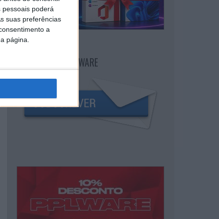
 pessoais poderá
s suas preferências
 consentimento a
da página.
NEWSLETTER PPLWARE