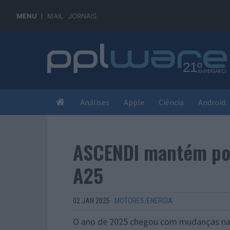
MENU
MAIL
JORNAIS
Análises
Apple
Ciência
Android
ASCENDI mantém por
A25
02 JAN 2025
·
MOTORES/ENERGIA
O ano de 2025 chegou com mudanças nas