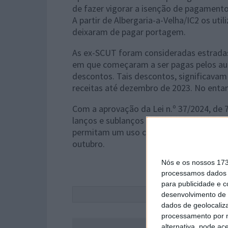
de fazer vigorar a isenção de pagamento 
A partir de Albergaria-a-Velha/IC2 os uti
deixaram de pagar portagem.
As ex-SCUT foram consideradas estradas 
em que começaram a ser pagas pelos au
descontos. Tais descontos, significava
receitas até dezembro de 2023. No enta
Com a aprovação da Lei n.º 37/2024, de 
lanços e sublanços das autoestradas do 
permitam um uso com qualidade e segura
outubro.
Nós e os nossos 17
processamos dados p
para publicidade e 
Este
desenvolvimento de 
dados de geolocaliza
processamento por n
alternativa, pode ac