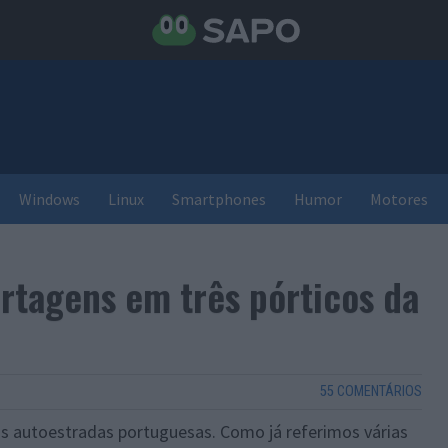
Windows
Linux
Smartphones
Humor
Motores
tagens em três pórticos da
55 COMENTÁRIOS
 autoestradas portuguesas. Como já referimos várias