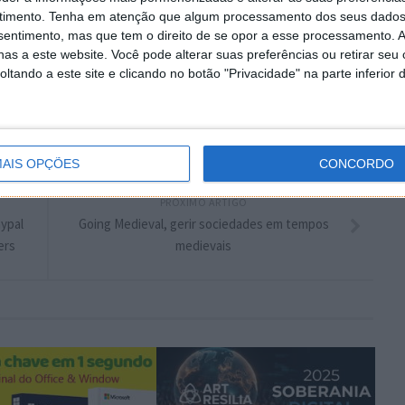
plware no Google Notícias
timento.
Tenha em atenção que algum processamento dos seus dados
nsentimento, mas que tem o direito de se opor a esse processamento. A
as a este website. Você pode alterar suas preferências ou retirar seu
Autor:
Pedro Pinto
tando a este site e clicando no botão "Privacidade" na parte inferior 
AIS OPÇÕES
CONCORDO
PRÓXIMO ARTIGO
ypal
Going Medieval, gerir sociedades em tempos
ers
medievais