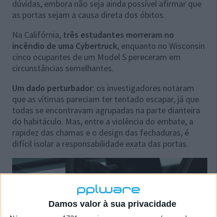
dúvidas, embora não seja ainda possível afirmar que
as portas sejam a causa direta dos óbitos.
Na Califórnia,
três estudantes morreram no
incêndio de uma Cybertruck
, enquanto no Wisconsin
cinco ocupantes de um Model S pereceram em
circunstâncias semelhantes.
Um dado perturbador
: os investigadores notaram
que as vítimas pareciam ter tentado escapar, já que
todas se encontravam agrupadas na parte dianteira
do habitáculo. Mas, entre a violência do embate, a
rapidez das chamas e o design das fechaduras, é
difícil isolar a responsabilidade exata das portas.
Damos valor à sua privacidade