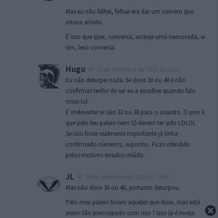
Mas eu não falhei, falhar era dar um numero que
estava errado.
É isso que quer, conversa, arranje uma namorada, ai
sim, leva conversa.
Hugo
19 de Setembro de 2025 às 10:31
Eu não deturpei nada. Se dizes 30 ou 40 e não
confirmas tenho de ser eu a escolher quando falo
nisso lol.
É irrelevante se são 32 ou 38 para o assunto. O pior é
que pelo teu paleio nem 15 devem ter sido LOLOL
Se isso fosse realmente importante já tinha
confirmado números, suponho. Ficas ofendido
pelos motivos errados miúdo.
JL
19 de Setembro de 2025 às 19:34
Mas não disse 30 ou 40, portanto deturpou.
Pelo meu paleio foram aqueles que disse, mas está
assim tão preocupado com isso ? Isso já é inveja.