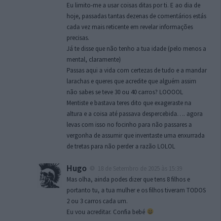
Eu limito-me a usar coisas ditas por ti. E ao dia de
hoje, passadas tantas dezenas de comentários estás
cada vez mais reticente em revelar informações
precisas.
Já te disse que não tenho a tua idade (pelo menos a
mental, claramente)
Passas aqui a vida com certezas de tudo e a mandar
larachas e queres que acredite que alguém assim
não sabes se teve 30 ou 40 carros? LOOOOL
Mentiste e bastava teres dito que exageraste na
altura e a coisa até passava despercebida…. agora
levas com isso no focinho para não passares a
vergonha de assumir que inventaste uma enxurrada
de tretas para não perder a razão LOLOL
Hugo
18 de Setembro de 2025 às 15:39
Mas olha, ainda podes dizer que tens 8 filhos e
portanto tu, a tua mulher e os filhos tiveram TODOS
2 ou 3 carros cada um.
Eu vou acreditar. Confia bebé