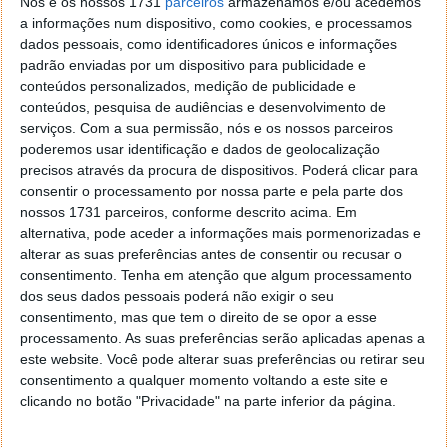
Nós e os nossos 1731
parceiros
armazenamos e/ou acedemos
a informações num dispositivo, como cookies, e processamos
dados pessoais, como identificadores únicos e informações
padrão enviadas por um dispositivo para publicidade e
conteúdos personalizados, medição de publicidade e
conteúdos, pesquisa de audiências e desenvolvimento de
Mais de 100.000 modelos afetados, para já
serviços.
Com a sua permissão, nós e os nossos parceiros
poderemos usar identificação e dados de geolocalização
precisos através da procura de dispositivos. Poderá clicar para
É precisamente esta incerteza que a investigação
consentir o processamento por nossa parte e pela parte dos
federal pretende esclarecer. O objetivo é determinar
nossos 1731 parceiros, conforme descrito acima. Em
se o sistema de portas da Tesla apresenta um
alternativa, pode aceder a informações mais pormenorizadas e
defeito de conceção que represente um risco para a
alterar as suas preferências antes de consentir ou recusar o
segurança pública.
consentimento.
Tenha em atenção que algum processamento
dos seus dados pessoais poderá não exigir o seu
Os investigadores vão analisar a fiabilidade da
consentimento, mas que tem o direito de se opor a esse
alimentação elétrica das fechaduras, verificar se os
processamento. As suas preferências serão aplicadas apenas a
dispositivos manuais são realmente utilizáveis e
este website. Você pode alterar suas preferências ou retirar seu
decidir, se for o caso, um grande recall para corrigir o
consentimento a qualquer momento voltando a este site e
problema.
clicando no botão "Privacidade" na parte inferior da página.
A i
nvestigação incide especificamente sobre