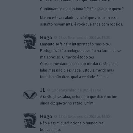
Continuamos ou continua ? Está a falar por quem ?
Mas eu estava calado, você é que veio com esse
assunto novamente, é você que anda com rodeios.
Hugo
18 de Setembro de 2025 às 13:33
Lamento se falhei a interpretação mas o teu
Português é tão ambíguo que não há forma de ser
mais preciso. O mérito é todo teu.
O teu comentário acaba por me dar razão, falas
falas mas não dizes nada. Estou a mentir mas
também não dizes qual a verdade. Enfim…
JL
18 de Setembro de 2025 às 14:47
A razão já se sabia, deturpar o que dito e no fim
ainda diz que tenho razão. Enfim.
Hugo
18 de Setembro de 2025 às 15:30
Não é assim que funciona o mundo real
bonequinho.