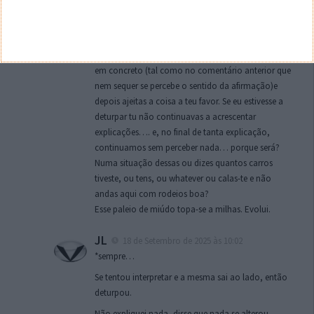
“Sem foi a mesma informação”?? O que significa
isto?
Eu não deturpei nada. Apenas tentei interpretar as
tuas “dicas”, já que falas muito, nunca dizes nada
em concreto (tal como no comentário anterior que
nem sequer se percebe o sentido da afirmação)e
depois ajeitas a coisa a teu favor. Se eu estivesse a
deturpar tu não continuavas a acrescentar
explicações…. e, no final de tanta explicação,
continuamos sem perceber nada… porque será?
Numa situação dessas ou dizes quantos carros
tiveste, ou tens, ou whatever ou calas-te e não
andas aqui com rodeios boa?
Esse paleio de miúdo topa-se a milhas. Evolui.
JL
18 de Setembro de 2025 às 10:02
*sempre…
Se tentou interpretar e a mesma sai ao lado, então
deturpou.
Não expliquei nada, disse que nada se alterou.