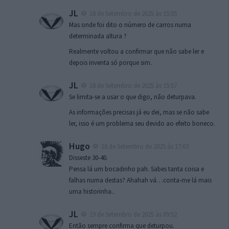
JL
18 de Setembro de 2025 às 15:55
Mas onde foi dito o número de carros numa
determinada altura ?
Realmente voltou a confirmar que não sabe ler e
depois inventa só porque sim.
JL
18 de Setembro de 2025 às 15:57
Se limita-se a usar o que digo, não deturpava.
As informações precisas já eu dei, mas se não sabe
ler, isso é um problema seu devido ao efeito boneco.
Hugo
18 de Setembro de 2025 às 17:03
Disseste 30-40.
Pensa lá um bocadinho pah. Sabes tanta coisa e
falhas numa destas? Ahahah vá…conta-me lá mais
uma historinha..
JL
19 de Setembro de 2025 às 09:52
Então sempre confirma que deturpou.