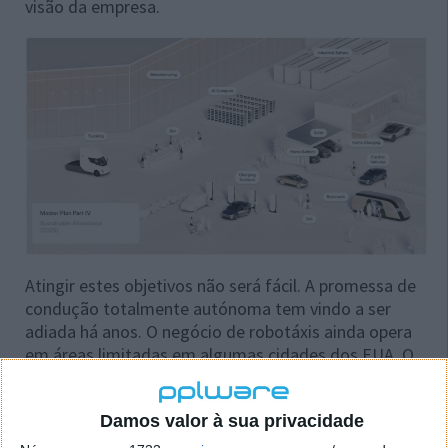
visão da empresa.
Atingir estes objetivos não será fácil. A promessa de
condução totalmente autónoma tem vindo a ser
adiada há anos. O negócio de robotáxis ainda opera
em áreas limitadas em algumas cidades dos EUA. O
projeto do robô humanoide da Tesla, o Optimus,
ainda está em fase de protótipo e sofre atrasos
Damos valor à sua privacidade
frequentes.