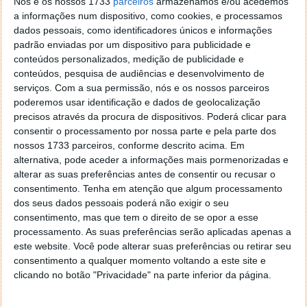
Nós e os nossos 1733
parceiros
armazenamos e/ou acedemos
Esta estratégia corre o risco de enfraquecer o
a informações num dispositivo, como cookies, e processamos
domínio da Tesla no mercado automóvel. A empresa
dados pessoais, como identificadores únicos e informações
está a desviar os seus recursos para veículos
padrão enviadas por um dispositivo para publicidade e
autónomos em vez de desenvolver novos modelos
conteúdos personalizados, medição de publicidade e
acessíveis. Com exceção do Cybertruck, a Tesla não
conteúdos, pesquisa de audiências e desenvolvimento de
serviços.
Com a sua permissão, nós e os nossos parceiros
lançava um novo modelo há cinco anos. Enquanto o
poderemos usar identificação e dados de geolocalização
número de concorrentes cresce, a Tesla enfrenta os
precisos através da procura de dispositivos. Poderá clicar para
desafios de uma linha de produtos envelhecida.
consentir o processamento por nossa parte e pela parte dos
nossos 1733 parceiros, conforme descrito acima. Em
alternativa, pode aceder a informações mais pormenorizadas e
alterar as suas preferências antes de consentir ou recusar o
consentimento.
Tenha em atenção que algum processamento
dos seus dados pessoais poderá não exigir o seu
consentimento, mas que tem o direito de se opor a esse
processamento. As suas preferências serão aplicadas apenas a
este website. Você pode alterar suas preferências ou retirar seu
consentimento a qualquer momento voltando a este site e
clicando no botão "Privacidade" na parte inferior da página.