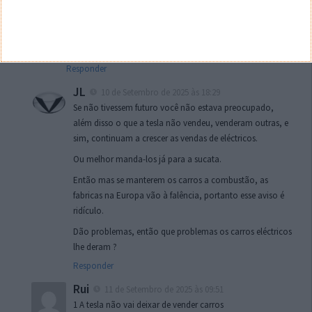
aviso para a Europa, um aviso sobretudo para os
consumidores… o melhor é manter os carros a combustão
e não embarcar em “bonitos” carros elétricos que ao fim de
4 ou 5 anos ou até menos, já dão problemas.
Responder
JL
10 de Setembro de 2025 às 18:29
Se não tivessem futuro você não estava preocupado,
além disso o que a tesla não vendeu, venderam outras, e
sim, continuam a crescer as vendas de eléctricos.
Ou melhor manda-los já para a sucata.
Então mas se manterem os carros a combustão, as
fabricas na Europa vão à falência, portanto esse aviso é
ridículo.
Dão problemas, então que problemas os carros eléctricos
lhe deram ?
Responder
Rui
11 de Setembro de 2025 às 09:51
1 A tesla não vai deixar de vender carros