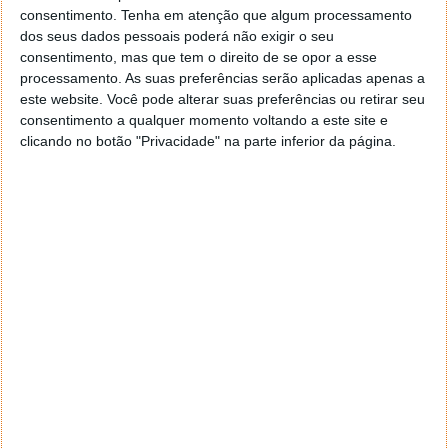
consentimento.
Tenha em atenção que algum processamento
dos seus dados pessoais poderá não exigir o seu
Acompanhe o Pplware no Google Notícias
consentimento, mas que tem o direito de se opor a esse
processamento. As suas preferências serão aplicadas apenas a
este website. Você pode alterar suas preferências ou retirar seu
Proponha uma correção, faça uma sugestão
consentimento a qualquer momento voltando a este site e
clicando no botão "Privacidade" na parte inferior da página.
Autor:
Pedro Simões
Tags:
browser
Instalar
internet explorer
Microsoft
Windows 11
PRÓXIMO ARTIGO
Nothing apresentou o seu smartphone? Não, o
Another (1) é apenas uma piada de 1 de abril