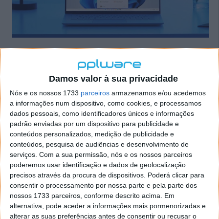
Esta deverá ser uma situação temporária e que a
gigante do software irá resolver nos próximos
tempos. Assim que consigam contornar o problema,
Damos valor à sua privacidade
certamente que a Microsoft irá abrir a instalação do
Nós e os nossos 1733
parceiros
armazenamos e/ou acedemos
Windows 11 a estes computadores com este cenário.
a informações num dispositivo, como cookies, e processamos
dados pessoais, como identificadores únicos e informações
Mais uma vez fica provado que o controlo que a
padrão enviadas por um dispositivo para publicidade e
Microsoft tem nos processos de instalação dos seus
conteúdos personalizados, medição de publicidade e
sistemas funciona. Desta vez é por culpa do Internet
conteúdos, pesquisa de audiências e desenvolvimento de
Explorer, um browser que já deveria ter desaparecido
serviços.
Com a sua permissão, nós e os nossos parceiros
e que nem sequer tem lugar no Windows 11.
poderemos usar identificação e dados de geolocalização
precisos através da procura de dispositivos. Poderá clicar para
consentir o processamento por nossa parte e pela parte dos
nossos 1733 parceiros, conforme descrito acima. Em
alternativa, pode aceder a informações mais pormenorizadas e
Este artigo tem mais de um ano
alterar as suas preferências antes de consentir ou recusar o