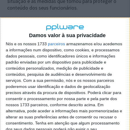
situação e as medidas que tomou para proteger o
conteúdo dos seus funcionários.
A notícia surge poucas semanas depois de a empresa
ter confirmado
uma intrusão de hackers russos nos
seus servidores, que roubaram código fonte de
Damos valor à sua privacidade
vários repositórios.
Nós e os nossos 1733
parceiros
armazenamos e/ou acedemos
a informações num dispositivo, como cookies, e processamos
De acordo com os relatórios, o grupo Nobelium,
dados pessoais, como identificadores únicos e informações
ligado ao Kremlin, apoderou-se de várias contas de
padrão enviadas por um dispositivo para publicidade e
email
de executivos séniores e membros de equipas
conteúdos personalizados, medição de publicidade e
de cibersegurança,
obtendo acesso a informações
conteúdos, pesquisa de audiências e desenvolvimento de
confidenciais e ao código de produtos
.
serviços.
Com a sua permissão, nós e os nossos parceiros
poderemos usar identificação e dados de geolocalização
precisos através da procura de dispositivos. Poderá clicar para
consentir o processamento por nossa parte e pela parte dos
nossos 1733 parceiros, conforme descrito acima. Em
alternativa, pode aceder a informações mais pormenorizadas e
alterar as suas preferências antes de consentir ou recusar o
consentimento.
Tenha em atenção que algum processamento
dos seus dados pessoais poderá não exigir o seu