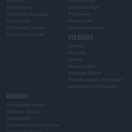
Press Kit
Pplware Kids
Ficha Técnica
Empresas Hoje
Regras de Utilização
PiPplware
Privacidade
Newsletter
Política de Cookies
Grupos Facebook
Estatuto Editorial
UTILIDADES
Análises
Android
iPhone
Questionários
Windows Phone
Pack Raspberry Pi Pplware
Velocímetro do Pplware
RUBRICAS
Porque hoje é sexta
Pplware Classics…
Consultório
Passatempos/Resultados
Questão Semanal