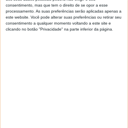
consentimento, mas que tem o direito de se opor a esse
processamento. As suas preferências serão aplicadas apenas a
este website. Você pode alterar suas preferências ou retirar seu
consentimento a qualquer momento voltando a este site e
clicando no botão "Privacidade" na parte inferior da página.
Não é a primeira vez que a Microsoft é
comprometida
De acordo com os investigadores de segurança da
SOCRadar, o servidor da Microsoft continha
informações de funcionários para aceder a sistemas
e bases de dados. Esta não é a primeira vez que a
empresa sediada em Redmond foi comprometida.
Há alguns anos,
vários trabalhadores expuseram os
seus nomes de utilizador e palavras-passe no
GitHub
.
Mossab Hussein, diretor de segurança da empresa de