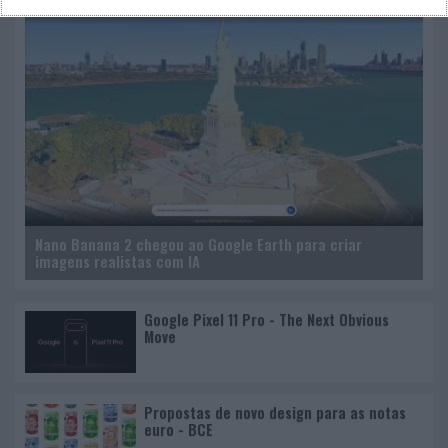
Nano Banana 2 chegou ao Google Earth para criar
imagens realistas com IA
Google Pixel 11 Pro - The Next Obvious
Move
Propostas de novo design para as notas
euro - BCE