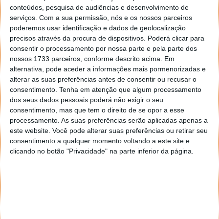
conteúdos, pesquisa de audiências e desenvolvimento de
serviços.
Com a sua permissão, nós e os nossos parceiros
Proponha uma correção, faça uma sugestão
poderemos usar identificação e dados de geolocalização
precisos através da procura de dispositivos. Poderá clicar para
Autor:
Pedro Pinto
consentir o processamento por nossa parte e pela parte dos
nossos 1733 parceiros, conforme descrito acima. Em
alternativa, pode aceder a informações mais pormenorizadas e
alterar as suas preferências antes de consentir ou recusar o
Tags:
calculadora
Microsoft
consentimento.
Tenha em atenção que algum processamento
dos seus dados pessoais poderá não exigir o seu
consentimento, mas que tem o direito de se opor a esse
processamento. As suas preferências serão aplicadas apenas a
PRÓXIMO ARTIGO
este website. Você pode alterar suas preferências ou retirar seu
Depois do Galaxy Fold, Samsung já trabalha em dois
consentimento a qualquer momento voltando a este site e
novos smartphones dobráveis
clicando no botão "Privacidade" na parte inferior da página.
ARTIGO ANTERIOR
Questão Semanal: Qual a sua opinião sobre os
smartphones dobráveis?