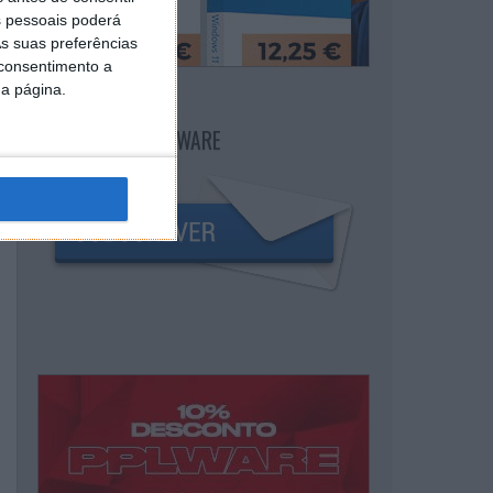
 pessoais poderá
s suas preferências
 consentimento a
da página.
NEWSLETTER PPLWARE