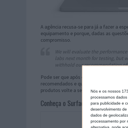
A agência recusa-se para já a fazer a e
equipamento e porque, dadas as questõe
compromisso.
We will evaluate the performance 
labs next month for testing, but w
withhold our recommendation of all
Pode ser que após estes testes o Surfac
recomendados e que, finalmente, a posi
produtos volte a ser positiva.
Nós e os nossos 17
processamos dados p
Conheça o Surface Book 2
para publicidade e 
desenvolvimento de 
dados de geolocaliza
processamento por n
alternativa, pode ac