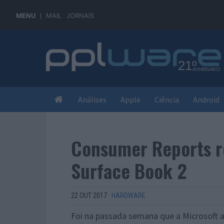
MENU
MAIL
JORNAIS
Análises
Apple
Ciência
Android
Consumer Reports r
Surface Book 2
22 OUT 2017
·
HARDWARE
Foi na passada semana que a Microsoft 