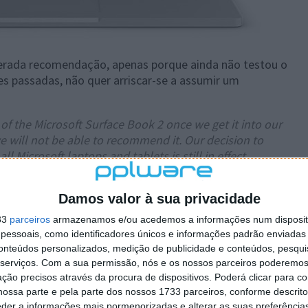
sperada recomendação, apenas porque ainda não testou o
s passadas, não quer arriscar-se a assumir um
of the Microsoft Surface Book 2 once we get it into our
e will not be able to recommend it. Our decision to
 Microsoft laptops and tablets is still in effect.
e Book 2 passe a constar da lista de equipamentos
Damos valor à sua privacidade
ção da Consumer Reports sobre a Microsoft e os seus
33
parceiros
armazenamos e/ou acedemos a informações num dispositi
essoais, como identificadores únicos e informações padrão enviadas 
conteúdos personalizados, medição de publicidade e conteúdos, pesqui
serviços.
Com a sua permissão, nós e os nossos parceiros poderemos 
ção precisos através da procura de dispositivos. Poderá clicar para co
ossa parte e pela parte dos nossos 1733 parceiros, conforme descrit
eder a informações mais pormenorizadas e alterar as suas preferência