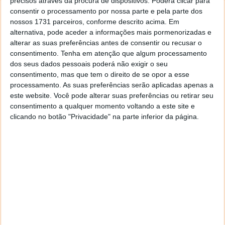
precisos através da procura de dispositivos. Poderá clicar para
https://t.co/6wBAkjkeIP
consentir o processamento por nossa parte e pela parte dos
— Scott Hanselman (@shanselman)
May 4,
nossos 1731 parceiros, conforme descrito acima. Em
2022
alternativa, pode aceder a informações mais pormenorizadas e
alterar as suas preferências antes de consentir ou recusar o
Lançado em 1995, o 3D Movie Maker oferece aos
consentimento.
Tenha em atenção que algum processamento
dos seus dados pessoais poderá não exigir o seu
utilizadores uma forma fácil de criar filmes. Permite
consentimento, mas que tem o direito de se opor a esse
colocar personagens de desenhos animados e outros
processamento. As suas preferências serão aplicadas apenas a
adereços em ambientes pré-renderizados, criando
este website. Você pode alterar suas preferências ou retirar seu
assim filmes personalizados por cada utilizador.
consentimento a qualquer momento voltando a este site e
clicando no botão "Privacidade" na parte inferior da página.
Mesmo não sendo uma ferramenta recente, a
Microsoft mostra assim que está empenhada em
mudar e tornar-se mais aberta. Ao colocar o 3D
Movie Maker em open source garante que muitos
mais têm acesso ao que a empresa produz e pode
assim ser melhorado.