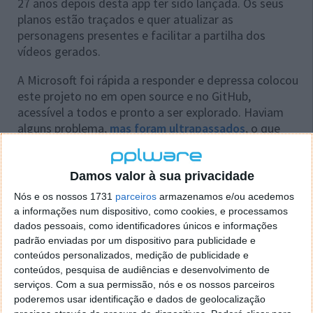
27 anos depois desta app ter sido lançada. Os seus
planos estão traçados e quer atualizar as
personagens presentes e facilitar a partilha dos
vídeos gerados.
A Microsoft foi rápida a responder e depressa colocou
este projeto no em open source e no GitHub,
acessível a todos e pronto a ser explorado. Haviam
alguns problema,
mas foram ultrapassados
, o que
levará certamente a que muito em breve vai surgir
uma nova versão do 3D Movie Maker, renovada e
atualizada.
Damos valor à sua privacidade
Nós e os nossos 1731
parceiros
armazenamos e/ou acedemos
Hey friends - we've open sourced the code to
a informações num dispositivo, como cookies, e processamos
1995's Microsoft 3D Movie Maker
dados pessoais, como identificadores únicos e informações
https://t.co/h4mYSKRrjK
Thanks to
padrão enviadas por um dispositivo para publicidade e
@jeffwilcox
and the Microsoft OSS office as
conteúdos personalizados, medição de publicidade e
well our friends in legal and those who
conteúdos, pesquisa de audiências e desenvolvimento de
continue to put up with me being a nudzh.
serviços.
Com a sua permissão, nós e os nossos parceiros
Thanks to
@foone
for the idea! Enjoy.
poderemos usar identificação e dados de geolocalização