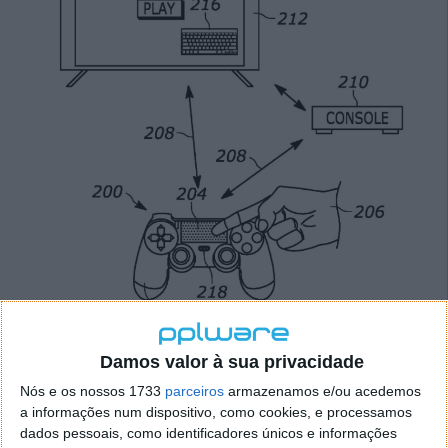
Damos valor à sua privacidade
Mas surgiu agora um novo registo, publicado a 2 de
Nós e os nossos 1733
parceiros
armazenamos e/ou acedemos
junho de 2022, que sugere que estas possíveis novas
a informações num dispositivo, como cookies, e processamos
funções também estarão a ser desenvolvidas para o
dados pessoais, como identificadores únicos e informações
novo comando da Sony, destinado às consolas PS5.