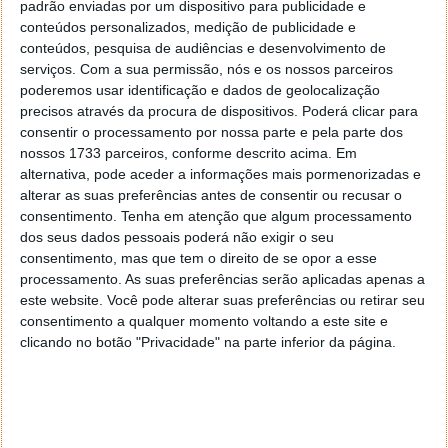
padrão enviadas por um dispositivo para publicidade e
conteúdos personalizados, medição de publicidade e
Desta forma, o touchpad poderia conseguir registar
conteúdos, pesquisa de audiências e desenvolvimento de
os textos com alfabetos que se enquadram no 'palm
serviços.
Com a sua permissão, nós e os nossos parceiros
graffiti' ou 'unistrokes' e guardar as letras como
poderemos usar identificação e dados de geolocalização
ficheiros 'postscript'. Este formato facilitará a
precisos através da procura de dispositivos. Poderá clicar para
interpretação e reprodução da informação guardada
consentir o processamento por nossa parte e pela parte dos
através dos ecrãs, ao mesmo tempo que o comando
nossos 1733 parceiros, conforme descrito acima. Em
é usado pelo jogador.
alternativa, pode aceder a informações mais pormenorizadas e
alterar as suas preferências antes de consentir ou recusar o
Para além disso, o documento do pedido da patente
consentimento.
Tenha em atenção que algum processamento
também indica que "
o dispositivo inclui pelo menos
dos seus dados pessoais poderá não exigir o seu
um processador programado com instruções para
consentimento, mas que tem o direito de se opor a esse
receber inputs de um trackpad de um controlador de
processamento. As suas preferências serão aplicadas apenas a
este website. Você pode alterar suas preferências ou retirar seu
simulação de computador. Os inputs representam
consentimento a qualquer momento voltando a este site e
coordenadas de movimentos em relação ao
clicando no botão "Privacidade" na parte inferior da página.
trackpad
".
O documento não tem muitas mais informações e,
por ser uma patente, poderá ser apenas uma
possibilidade que não sai do papel, como muitas