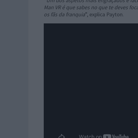
“
Um dos aspetos mais engraçados e fáce
Man VR é que sabes no que te deves foca
os fãs da franquia
”, explica Payton.