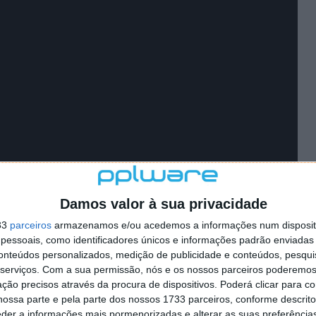
Damos valor à sua privacidade
33
parceiros
armazenamos e/ou acedemos a informações num dispositi
essoais, como identificadores únicos e informações padrão enviadas 
conteúdos personalizados, medição de publicidade e conteúdos, pesqui
serviços.
Com a sua permissão, nós e os nossos parceiros poderemos 
ção precisos através da procura de dispositivos. Poderá clicar para co
ossa parte e pela parte dos nossos 1733 parceiros, conforme descrit
soa, que apresenta uma história original, mas
eder a informações mais pormenorizadas e alterar as suas preferência