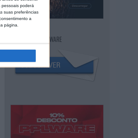
 pessoais poderá
s suas preferências
 consentimento a
da página.
NEWSLETTER PPLWARE