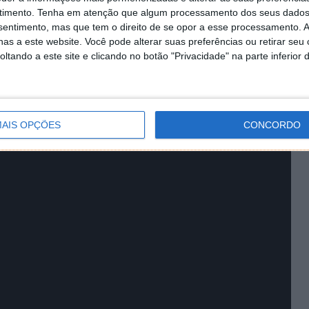
érie do grande ecrã. Apesar de se poder jogar a solo,
timento.
Tenha em atenção que algum processamento dos seus dados
ilidade de se jogar cooperativamente com até 4 amigos.
nsentimento, mas que tem o direito de se opor a esse processamento. A
as a este website. Você pode alterar suas preferências ou retirar seu
 de evolução das personagens conforme os seus
tando a este site e clicando no botão "Privacidade" na parte inferior 
ataques novas, poderes ainda mais poderosos,
ento (tanto estético como funcional) para personalizar
AIS OPÇÕES
CONCORDO