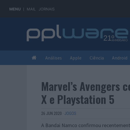
MENU
MAIL
JORNAIS
Análises
Apple
Ciência
Android
Marvel’s Avengers c
X e Playstation 5
26 JUN 2020
·
JOGOS
A Bandai Namco confirmou recentemente