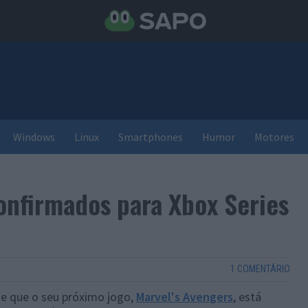
Windows
Linux
Smartphones
Humor
Motores
onfirmados para Xbox Series
1 COMENTÁRIO
 que o seu próximo jogo,
Marvel's Avengers
, está