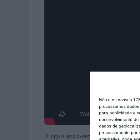
Nós e os nossos 17
processamos dados p
para publicidade e 
desenvolvimento de 
dados de geolocaliza
processamento por n
O jogo é uma aventura de ação na 3ª pes
alternativa, pode ac