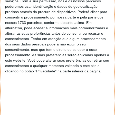
Blizzard apresentem argumentos legais contra a
serviços.
Com a sua permissão, nós e os nossos parceiros
possível liminar no dia 16 de junho, sendo que a FTC
poderemos usar identificação e dados de geolocalização
deverá responder a 20 de junho.
precisos através da procura de dispositivos. Poderá clicar para
consentir o processamento por nossa parte e pela parte dos
nossos 1733 parceiros, conforme descrito acima. Em
alternativa, pode aceder a informações mais pormenorizadas e
alterar as suas preferências antes de consentir ou recusar o
Este artigo tem mais de um ano
consentimento.
Tenha em atenção que algum processamento
dos seus dados pessoais poderá não exigir o seu
consentimento, mas que tem o direito de se opor a esse
processamento. As suas preferências serão aplicadas apenas a
Fonte:
Reuters
este website. Você pode alterar suas preferências ou retirar seu
Neste artigo:
Activision Blizzard
,
FTC
,
Jogos
,
juiz
,
Microsoft
,
consentimento a qualquer momento voltando a este site e
tribunal
clicando no botão "Privacidade" na parte inferior da página.
Acompanhe o Pplware no Google Notícias
Proponha uma correção, faça uma sugestão
Autor:
Marisa Pinto