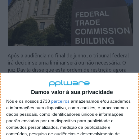
Após a audiência no final de junho, o tribunal federal
irá decidir se uma liminar será ou não necessária. O
juiz Davila disse que esta ordem de restrição agora
emitida "
é necessária para manter o status quo
enquanto a queixa estiver pendente (e) preservar a
capacidade deste tribunal de ordenar alívio efetivo
Damos valor à sua privacidade
no caso de determinar que uma liminar é necessária
Nós e os nossos 1733
parceiros
armazenamos e/ou acedemos
e preservar a capacidade da FTC de obter um recurso
a informações num dispositivo, como cookies, e processamos
permanente efetivo no caso de prevalecer no seu
dados pessoais, como identificadores únicos e informações
processo administrativo pendente
".
padrão enviadas por um dispositivo para publicidade e
conteúdos personalizados, medição de publicidade e
Por sua vez, espera-se que a Microsoft e a Activision
conteúdos, pesquisa de audiências e desenvolvimento de