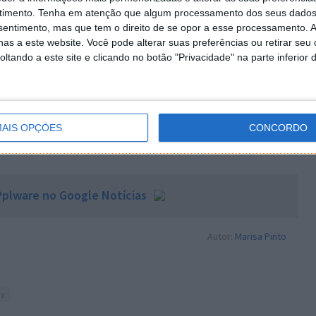
timento.
Tenha em atenção que algum processamento dos seus dados
nsentimento, mas que tem o direito de se opor a esse processamento. A
as a este website. Você pode alterar suas preferências ou retirar seu
tando a este site e clicando no botão "Privacidade" na parte inferior 
AIS OPÇÕES
CONCORDO
 artigo tem mais de um ano
plware no Google Notícias
Autor:
Marisa Pinto
ny