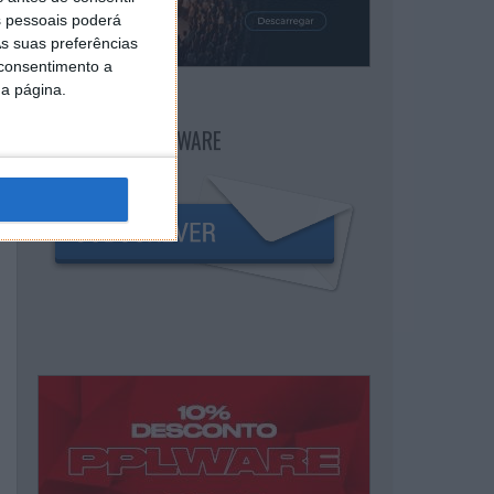
 pessoais poderá
s suas preferências
 consentimento a
da página.
NEWSLETTER PPLWARE