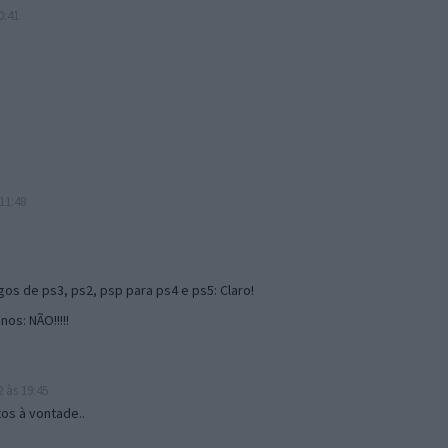
0:41
11:48
gos de ps3, ps2, psp para ps4 e ps5: Claro!
os: NÃO!!!!!
 às 19:45
os à vontade..