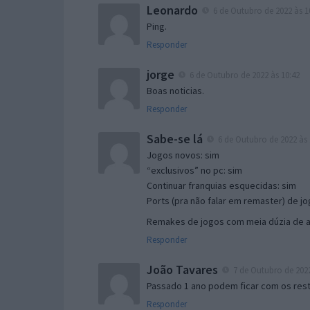
Leonardo
6 de Outubro de 2022 às 1
Ping.
Responder
jorge
6 de Outubro de 2022 às 10:42
Boas noticias.
Responder
Sabe-se lá
6 de Outubro de 2022 às 
Jogos novos: sim
“exclusivos” no pc: sim
Continuar franquias esquecidas: sim
Ports (pra não falar em remaster) de jo
Remakes de jogos com meia dúzia de an
Responder
João Tavares
7 de Outubro de 2022
Passado 1 ano podem ficar com os rest
Responder