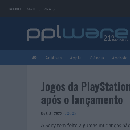
MENU
MAIL
JORNAIS
Análises
Apple
Ciência
Android
Jogos da PlayStatio
após o lançamento
06 OUT 2022
·
JOGOS
A Sony tem feito algumas mudanças não