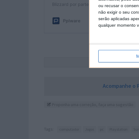
ou recusar o consen
não exigir o seu co
serão aplicadas apen
qualquer momento vol
M
Este
Acompanhe o P
Proponha uma correção, faça uma sugestão
Tags:
computador
Jogos
pc
Playstation
So