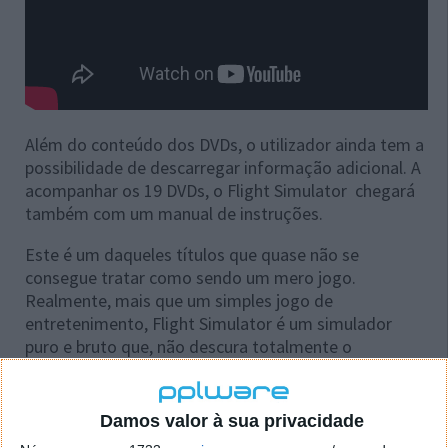
Além do conteúdo dos DVDs, o utilizador ainda tem a
possibilidade de descarregar informação adicional. A
acompanhar os 19 DVDs, o Flight Simulator chegará
também com um manual de instruções.
Este é um daqueles títulos que quase não se
consegue tratar como sendo um mero jogo.
Realmente, mais que um simples jogo de
entretenimento, Flight Simulator é um simulador
puro e bruto que, não descura totalmente o
entretenimento, mas que se percebe que não é esse
o principal objetivo. A ideia é a de entregar o
simulador de pilotagem de aeronaves mais realista
Damos valor à sua privacidade
possível.