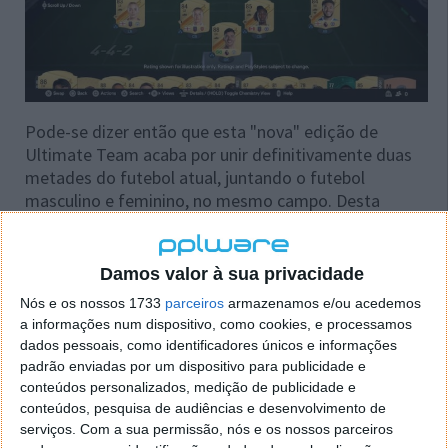
Pode-se dizer então que esta "nova" edição de
Ultimate Team acaba por unir definitivamente duas
metades do futebol atual, juntando o futebol
masculino e feminino, no mesmo campo. Desta
forma, o UT adquire uma nova dimensão e ganha um
potencial diversificado para a construção da nossa
equipa. Como curiosidade, o facto de haver a
Damos valor à sua privacidade
possibilidade de campanhas ao longo da temporada
Nós e os nossos 1733
parceiros
armazenamos e/ou acedemos
que se relacionam com desempenhos do mundo real
a informações num dispositivo, como cookies, e processamos
no futebol feminino.
dados pessoais, como identificadores únicos e informações
padrão enviadas por um dispositivo para publicidade e
Sobe o nível dos jogadores no teu Clube com o
conteúdos personalizados, medição de publicidade e
Ultimate Team Evolutions, uma nova funcionalidade
conteúdos, pesquisa de audiências e desenvolvimento de
dentro do Ultimate Team que cria um caminho de
serviços.
Com a sua permissão, nós e os nossos parceiros