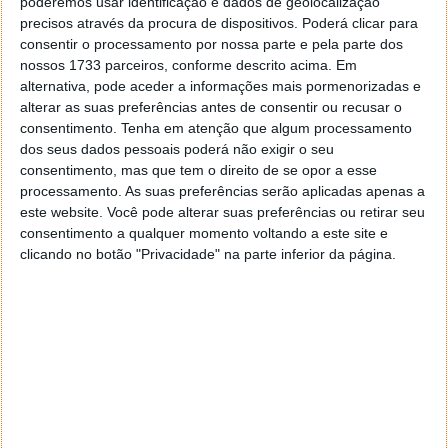
progressão para os jogadores que já estão no teu
poderemos usar identificação e dados de geolocalização
Clube. Transforma os teus favoritos em lendas do
precisos através da procura de dispositivos. Poderá clicar para
clube, completa objetivos que melhoram as tuas
consentir o processamento por nossa parte e pela parte dos
nossos 1733 parceiros, conforme descrito acima. Em
habilidades individuais, Estilos de Jogo,
alternativa, pode aceder a informações mais pormenorizadas e
classificações gerais e até mesmo o aspeto dos teus
alterar as suas preferências antes de consentir ou recusar o
Itens de Jogador.
consentimento.
Tenha em atenção que algum processamento
dos seus dados pessoais poderá não exigir o seu
consentimento, mas que tem o direito de se opor a esse
processamento. As suas preferências serão aplicadas apenas a
este website. Você pode alterar suas preferências ou retirar seu
consentimento a qualquer momento voltando a este site e
clicando no botão "Privacidade" na parte inferior da página.